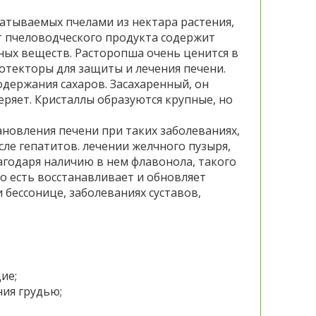
атываемых пчелами из нектара растения,
т пчеловодческого продукта содержит
ых веществ. Расторопша очень ценится в
отекторы для защиты и лечения печени.
одержания сахаров. Засахаренный, он
теряет. Кристаллы образуются крупные, но
ановления печени при таких заболеваниях,
сле гепатитов. лечении желчного пузыря,
лагодаря наличию в нем флавонола, такого
о есть восстанавливает и обновляет
бессонице, заболеваниях суставов,
ие;
ия грудью;