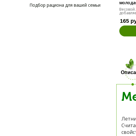
молодая 
Подбор рациона для вашей семьи
Весовой.
добавляе
165 р
Описа
Ме
Летни
Счита
свойс