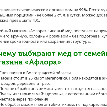
сваивается человеческим организмом на
99%.
Поэтому 
ьшими порциями - не более 2 ст. л. в сутки. Можно доб
лжна превышать 40С.
ейный магазин «Афлора» липовый мед поступает напряму
м его вручную, холодным розливом – без подогрева, к
ения срока годности или сохранения структуры.
чему выбирают мед от семей
газина «Афлора»
Своя пасека в Волгоградской области.
Пасека стоит в 25 км от мегаполиса. Поля находятся в э
городов, деревень и трасс.
Поля не обработаны химикатами, т.к. находятся на зап
Пчелы из старых семей: здоровые, с естественным обо
нектара через поколения.
Не обрабатываем пчел антибиотиками, не подкармлива