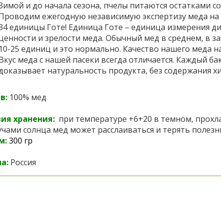
Зимой и до начала сезона, пчелы питаются остатками с
Проводим ежегодную независимую экспертизу меда на 
34 единицы Готе! Единица Готе – единица измерения ди
ценности и зрелости меда. Обычный мед в среднем, в з
10-25 единиц и это нормально. Качество нашего меда 
Вкус меда с нашей пасеки всегда отличается. Каждый бак
доказывает натуральность продукта, без содержания хи
в:
100% мед
ия хранения:
при температуре +6+20 в темном, прохл
учами солнца мед может расслаиваться и терять полезн
м:
300 гр
а:
Россия