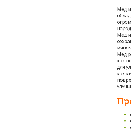
Мед и
облад
огром
народ
Мед и
сохра
мягки
Мед р
как п
для у
как к
повре
улучш
Пр