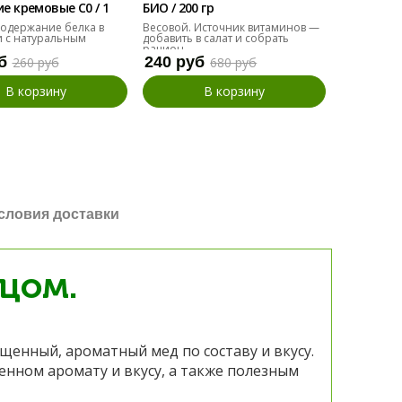
 кремовые С0 / 1
БИО / 200 гр
БИО / 200 
одержание белка в
Весовой. Источник витаминов —
Альтернат
 с натуральным
добавить в салат и собрать
добавить в
рацион.
б
240 руб
110 руб
260 руб
680 руб
В корзину
В корзину
словия доставки
цом.
щенный, ароматный мед по составу и вкусу.
енном аромату и вкусу, а также полезным