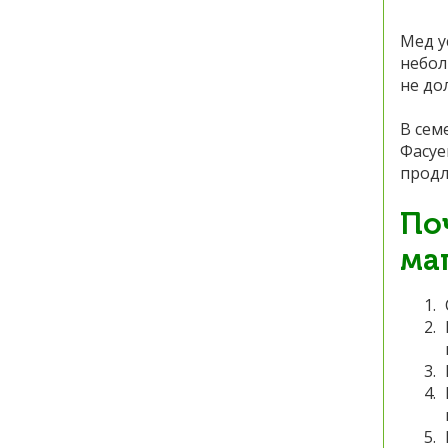
Мед у
небол
не до
В сем
Фасуе
продл
По
ма