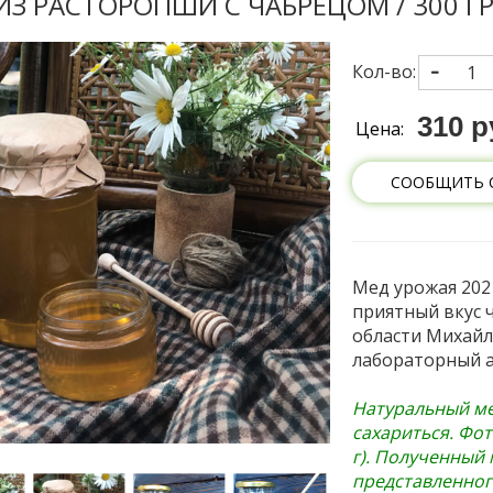
ИЗ РАСТОРОПШИ С ЧАБРЕЦОМ / 300 Г
Кол-во:
310 р
Цена:
СООБЩИТЬ 
Мед урожая 202
приятный вкус 
области Михайл
лабораторный а
Натуральный ме
сахариться. Фот
г). Полученный
представленного