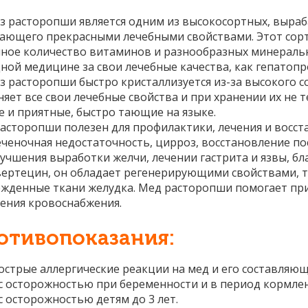
з расторопши является одним из высокосортных, выраб
ающего прекрасными лечебными свойствами.
Этот сор
ное количество витаминов и разнообразных минеральн
ной медицине за свои лечебные качества, как гепатопр
з расторопши быстро кристаллизуется из-за высокого с
няет все свои лечебные свойства и при хранении их не 
е и приятные, быстро тающие на языке.
асторопши полезен для профилактики, лечения и восст
еченочная недостаточность, цирроз, восстановление по
лучшения выработки желчи, лечении гастрита и язвы, б
вертецин, он обладает регенерирующими свойствами, т
жденные ткани желудка. Мед расторопши помогает при 
ения кровоснабжения.
отивопоказания:
острые аллергические реакции на мед и его составляющ
с осторожностью при беременности и в период кормлен
с осторожностью детям до 3 лет.