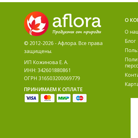
О К
О на
Блог
© 2012-2026 - Афлора. Все права
Поль
защищены.
Поли
ИП Кожинова Е. А.
перс
ИНН: 342601880861
Конт
ОГРН 316503200069779
Карт
ПРИНИМАЕМ К ОПЛАТЕ