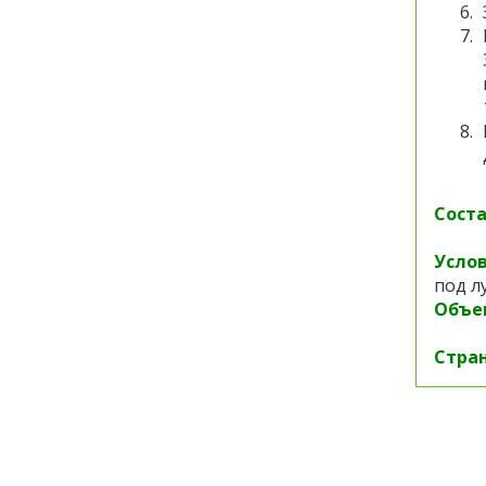
Соста
Услов
под л
Объе
Стран