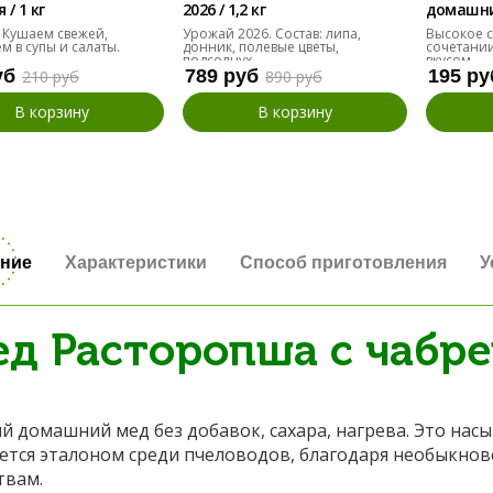
/ 1 кг
2026 / 1,2 кг
домашние
десяток
 Кушаем свежей,
Урожай 2026. Состав: липа,
Высокое с
м в супы и салаты.
донник, полевые цветы,
сочетании
подсолнух
вкусом.
уб
789 руб
195 ру
210 руб
890 руб
В корзину
В корзину
ние
Характеристики
Способ приготовления
У
д Расторопша с чабре
й домашний мед без добавок, сахара, нагрева. Это насы
ется эталоном среди пчеловодов, благодаря необыкнов
твам.