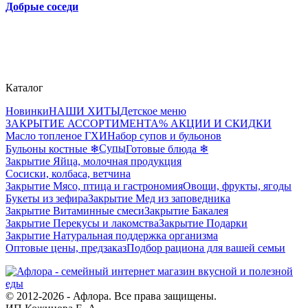
Добрые соседи
Каталог
Новинки
НАШИ ХИТЫ
Детское меню
ЗАКРЫТИЕ АССОРТИМЕНТА
% АКЦИИ И СКИДКИ
Масло топленое ГХИ
Набор супов и бульонов
Супы
Бульоны костные ❄
Готовые блюда ❄
Закрытие Яйца, молочная продукция
Сосиски, колбаса, ветчина
Закрытие Мясо, птица и гастрономия
Овощи, фрукты, ягоды
Букеты из зефира
Закрытие Мед из заповедника
Закрытие Витаминные смеси
Закрытие Бакалея
Закрытие Перекусы и лакомства
Закрытие Подарки
Закрытие Натуральная поддержка организма
Оптовые цены, предзаказ
Подбор рациона для вашей семьи
© 2012-2026 - Афлора. Все права защищены.