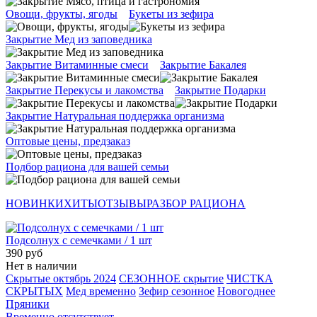
Овощи, фрукты, ягоды
Букеты из зефира
Закрытие Мед из заповедника
Закрытие Витаминные смеси
Закрытие Бакалея
Закрытие Перекусы и лакомства
Закрытие Подарки
Закрытие Натуральная поддержка организма
Оптовые цены, предзаказ
Подбор рациона для вашей семьи
НОВИНКИ
ХИТЫ
ОТЗЫВЫ
РАЗБОР РАЦИОНА
Подсолнух с семечками / 1 шт
390 руб
Нет в наличии
Скрытые октябрь 2024
СЕЗОННОЕ скрытие
ЧИСТКА
СКРЫТЫХ
Мед временно
Зефир сезонное
Новогоднее
Пряники
Временно отсутствует