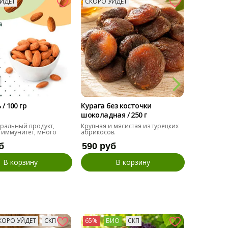
ЙДЕТ
СКОРО УЙДЕТ
СКОРО У
Снижает 
/ 100 гр
Курага без косточки
Тыквенна
шоколадная / 250 г
семечка / 
ральный продукт,
Крупная и мясистая из турецких
Крупные, о
 иммунитет, много
абрикосов.
для переку
б
590 руб
275 ру
В корзину
В корзину
КОРО УЙДЕТ
СКП
65%
БИО
СКП
73%
БИ