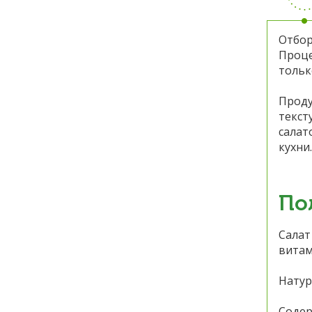
Отбор
Проце
тольк
Проду
текст
салат
кухни.
По
Салат
витам
Натур
Содер