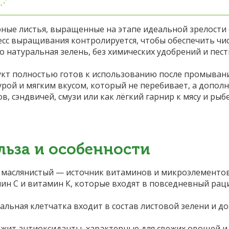
ные листья, выращенные на этапе идеальной зрелости 
сс выращивания контролируется, чтобы обеспечить чис
о натуральная зелень, без химических удобрений и пес
кт полностью готов к использованию после промывани
урой и мягким вкусом, который не перебивает, а допол
ов, сэндвичей, смузи или как лёгкий гарнир к мясу и ры
льза и особенности
 маслянистый — источник витаминов и микроэлементов.
ин С и витамин К, которые входят в повседневный рац
альная клетчатка входит в состав листовой зелени и д
жит антиоксиданты, характерные для свежих овощей и 