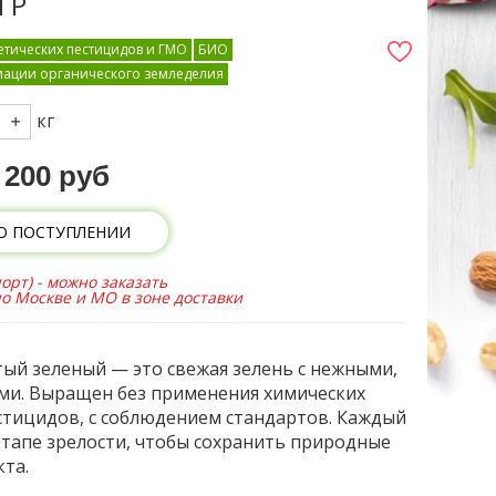
ГР
тических пестицидов и ГМО
БИО
иации органического земледелия
кг
200 руб
О ПОСТУПЛЕНИИ
орт) - можно заказать
по Москве и МО в зоне доставки
тый зеленый — это свежая зелень с нежными,
ми. Выращен без применения химических
стицидов, с соблюдением стандартов. Каждый
 этапе зрелости, чтобы сохранить природные
кта.