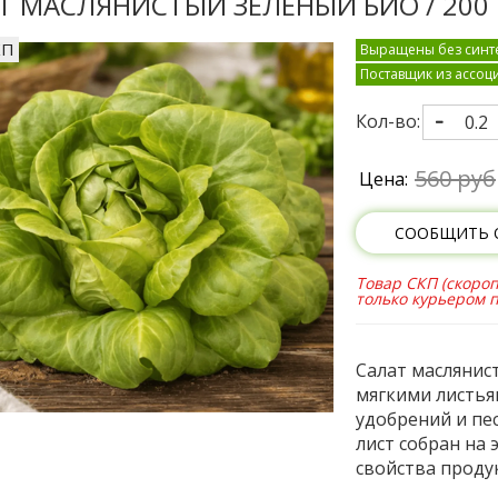
Т МАСЛЯНИСТЫЙ ЗЕЛЕНЫЙ БИО / 200 
КП
Выращены без синте
Поставщик из ассоц
Кол-во:
560 руб
Цена:
СООБЩИТЬ 
Товар СКП (скороп
только курьером 
Салат маслянис
мягкими листья
удобрений и пе
лист собран на
свойства проду