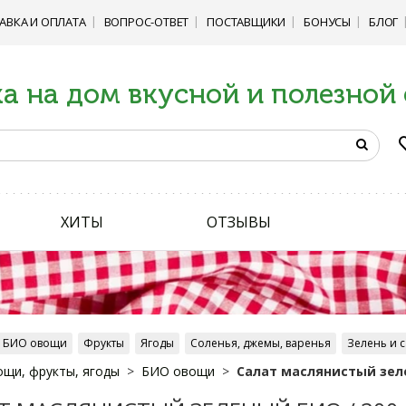
АВКА И ОПЛАТА
ВОПРОС-ОТВЕТ
ПОСТАВЩИКИ
БОНУСЫ
БЛОГ
а на дом вкусной и полезной
ХИТЫ
ОТЗЫВЫ
БИО овощи
Фрукты
Ягоды
Соленья, джемы, варенья
Зелень и 
щи, фрукты, ягоды
БИО овощи
Салат маслянистый зеле