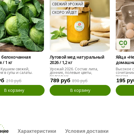
СВЕЖИЙ УРОЖАЙ
СКОРО УЙДЕТ
 белокочанная
Луговой мед натуральный
Яйца «Н
/ 1 кг
2026 / 1,2 кг
домашние
десяток
 Кушаем свежей,
Урожай 2026. Состав: липа,
Высокое с
м в супы и салаты.
донник, полевые цветы,
сочетании
подсолнух
вкусом.
уб
789 руб
195 ру
210 руб
890 руб
В корзину
В корзину
ние
Характеристики
Условия доставки