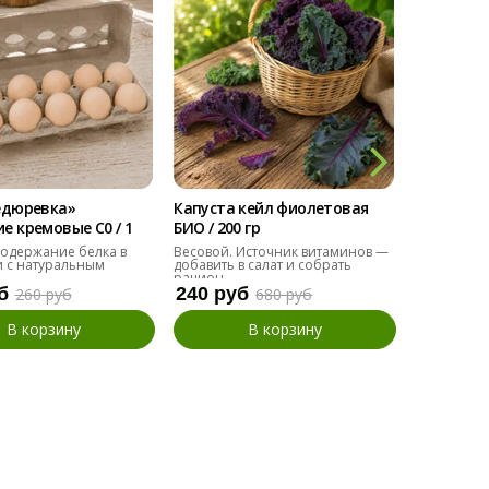
едюревка»
Капуста кейл фиолетовая
Мангольд
 кремовые С0 / 1
БИО / 200 гр
БИО / 200 
одержание белка в
Весовой. Источник витаминов —
Альтернат
 с натуральным
добавить в салат и собрать
добавить в
рацион.
б
240 руб
110 руб
260 руб
680 руб
В корзину
В корзину