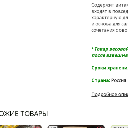
Содержит витам
входят в повсе
характерную дл
и основа для са
сочетания с ов
*
Товар весово
после взвешив
Сроки хранени
Страна:
Россия
Подробное опи
ОЖИЕ ТОВАРЫ