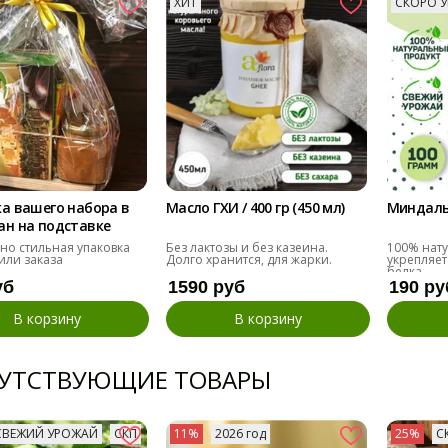
ХИТ
СКОРО У
а вашего набора в
Масло ГХИ / 400 гр (450 мл)
Миндаль 
ан на подставке
 но стильная упаковка
Без лактозы и без казеина.
100% нату
или заказа
Долго хранится, для жарки.
укрепляет
белка.
уб
1590 руб
190 ру
В корзину
В корзину
УТСТВУЮЩИЕ ТОВАРЫ
СВЕЖИЙ УРОЖАЙ
СКП
11%
2026 год
25%
С