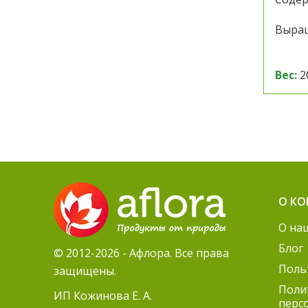
Выращ
Вес:
2
О К
О на
Блог
© 2012-2026 - Афлора. Все права
Поль
защищены.
Поли
ИП Кожинова Е. А.
перс