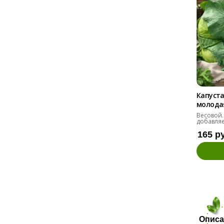
Капуста
молодая 
Весовой.
добавляе
165 р
Описа