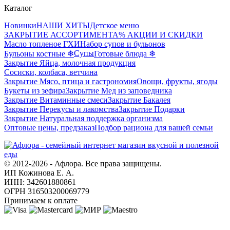
Каталог
Новинки
НАШИ ХИТЫ
Детское меню
ЗАКРЫТИЕ АССОРТИМЕНТА
% АКЦИИ И СКИДКИ
Масло топленое ГХИ
Набор супов и бульонов
Супы
Бульоны костные ❄
Готовые блюда ❄
Закрытие Яйца, молочная продукция
Сосиски, колбаса, ветчина
Закрытие Мясо, птица и гастрономия
Овощи, фрукты, ягоды
Букеты из зефира
Закрытие Мед из заповедника
Закрытие Витаминные смеси
Закрытие Бакалея
Закрытие Перекусы и лакомства
Закрытие Подарки
Закрытие Натуральная поддержка организма
Оптовые цены, предзаказ
Подбор рациона для вашей семьи
© 2012-2026 - Афлора. Все права защищены.
ИП Кожинова Е. А.
ИНН: 342601880861
ОГРН 316503200069779
Принимаем к оплате
О компании