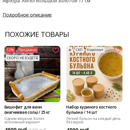
Афлора. Ангел большой золотой 17 см
Подробное описание
ПОХОЖИЕ ТОВАРЫ
12%
Предзаказ
❄️
СКП
Комплект
СКОРО НЕ БУДЕТ⏳
Бишофит для ванн
Набор куриного костного
(магниевая соль) / 25 кг
бульона / 14 шт
Одним мешком. Более
Лёгкий бульон на каждый день
экономный вариант
без варки.
4600 руб
5200 руб
4900 руб