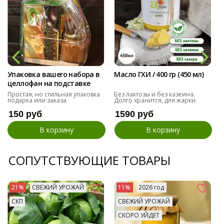
Упаковка вашего набора в
Масло ГХИ / 400 гр (450 мл)
целлофан на подставке
Простая, но стильная упаковка
Без лактозы и без казеина.
подарка или заказа
Долго хранится, для жарки.
150 руб
1590 руб
В корзину
В корзину
СОПУТСТВУЮЩИЕ ТОВАРЫ
21%
СВЕЖИЙ УРОЖАЙ
11%
2026 год
СКП
СВЕЖИЙ УРОЖАЙ
СКОРО УЙДЕТ