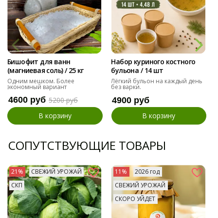
Бишофит для ванн
Набор куриного костного
(магниевая соль) / 25 кг
бульона / 14 шт
Одним мешком. Более
Лёгкий бульон на каждый день
экономный вариант
без варки.
4600 руб
5200 руб
4900 руб
В корзину
В корзину
СОПУТСТВУЮЩИЕ ТОВАРЫ
21%
СВЕЖИЙ УРОЖАЙ
11%
2026 год
СКП
СВЕЖИЙ УРОЖАЙ
СКОРО УЙДЕТ