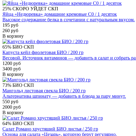
25%
СКОРО УЙДЕТ
СКП
Яйца «Недюревка» домашние кремовые С0 / 1 десяток
Высокое содержание белка в сочетании с натуральным вкусом.
195 руб
260 руб
В корзину
65%
БИО
СКП
Капуста кейл фиолетовая БИО / 200 гр
Весовой. Источник витаминов — добавить в салат и собрать р
1200 руб
3400 руб
В корзину
73%
БИО
СКП
Мангольд листовая свекла БИО / 200 гр
Альтернатива шпинату — добавить в блюда за пару минут.
550 руб
2000 руб
В корзину
64%
БИО
СКП
Салат Романо хрустящий БИО листья / 250 гр
Основа для салата «Цезарь», которую берут регулярно.