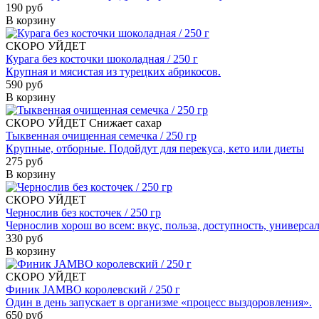
190 руб
В корзину
СКОРО УЙДЕТ
Курага без косточки шоколадная / 250 г
Крупная и мясистая из турецких абрикосов.
590 руб
В корзину
СКОРО УЙДЕТ
Снижает сахар
Тыквенная очищенная семечка / 250 гр
Крупные, отборные. Подойдут для перекуса, кето или диеты
275 руб
В корзину
СКОРО УЙДЕТ
Чернослив без косточек / 250 гр
Чернослив хорош во всем: вкус, польза, доступность, универса
330 руб
В корзину
СКОРО УЙДЕТ
Финик JAMBO королевский / 250 г
Один в день запускает в организме «процесс выздоровления».
650 руб