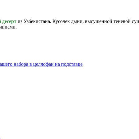
й
десерт
из Узбекистана. Кусочек дыни, высушенной теневой суш
аминами.
ашего набора в целлофан на подставке
.