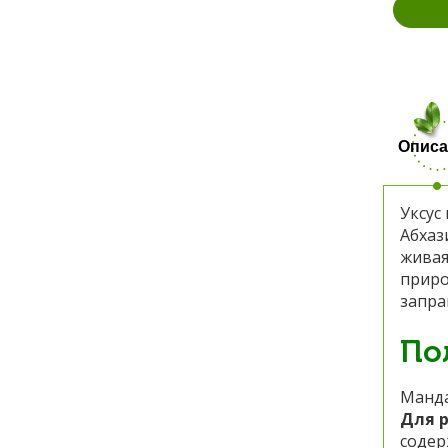
Описа
Уксус
Абхаз
живая
приро
запра
По
Манда
Для р
содер