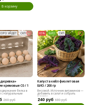
В корзину
КОРО УЙДЕТ
СКП
65%
БИО
СКП
73%
БИ
едюревка»
Капуста кейл фиолетовая
Мангольд
 кремовые С0 / 1
БИО / 200 гр
БИО / 200 
одержание белка в
Весовой. Источник витаминов —
Альтернат
 с натуральным
добавить в салат и собрать
добавить в
рацион.
б
240 руб
110 руб
260 руб
680 руб