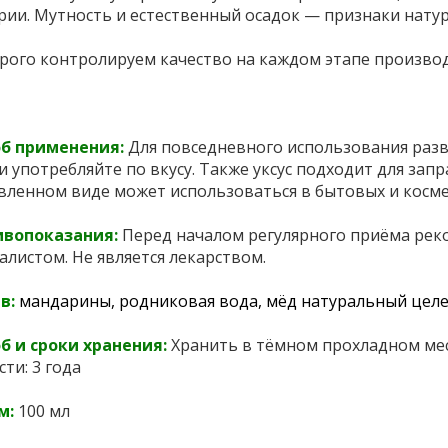
рии. Мутность и естественный осадок — признаки нату
рого контролируем качество на каждом этапе производс
б применения:
Для повседневного использования разв
и употребляйте по вкусу. Также уксус подходит для запр
вленном виде может использоваться в бытовых и косме
ивопоказания:
Перед началом регулярного приёма рек
алистом. Не является лекарством.
в:
мандарины, родниковая вода, мёд натуральный целеб
б и сроки хранения:
Хранить в тёмном прохладном мест
сти: 3 года
м:
100 мл