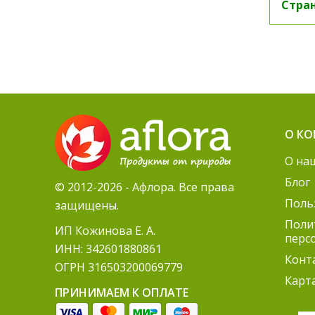
Стран
О К
О на
Блог
© 2012-2026 - Афлора. Все права
Поль
защищены.
Поли
ИП Кожинова Е. А.
перс
ИНН: 342601880861
Конт
ОГРН 316503200069779
Карт
ПРИНИМАЕМ К ОПЛАТЕ