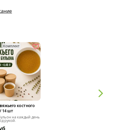
сание
Комплект
вяжьего костного
/ 14 шт
ульон на каждый день
од рукой.
уб