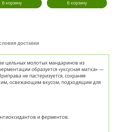
В корзину
В корзину
словия доставки
ове цельных молотых мандаринов из
ферментации образуется «уксусная матка» —
риправа не пастеризуется, сохраняя
рким, освежающим вкусом, подходящим для
антиоксидантов и ферментов.
ы