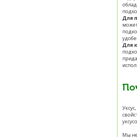
облад
подхо
Для п
может
подхо
удобе
Для 
подхо
прида
испол
По
Уксус
свойс
уксус
Мы не