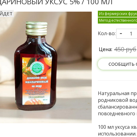
АРИНОВЫЙ УКСУС 5% / 100 МЛ
УЙДЕТ
Из фермерских фрук
Метод естественног
Кол-во:
450 руб
Цена:
СООБЩИТЬ 
Натуральная пр
родниковой вод
сбалансированн
повседневного 
100 мл уксуса х
использовании.