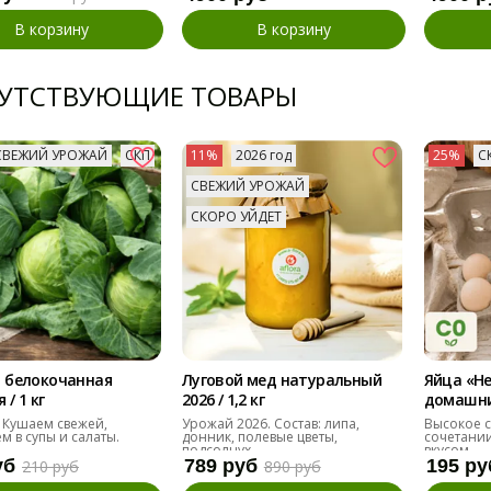
В корзину
В корзину
УТСТВУЮЩИЕ ТОВАРЫ
СВЕЖИЙ УРОЖАЙ
СКП
11%
2026 год
25%
С
СВЕЖИЙ УРОЖАЙ
СКОРО УЙДЕТ
 белокочанная
Луговой мед натуральный
Яйца «Н
/ 1 кг
2026 / 1,2 кг
домашние
десяток
 Кушаем свежей,
Урожай 2026. Состав: липа,
Высокое с
м в супы и салаты.
донник, полевые цветы,
сочетании
подсолнух
вкусом.
уб
789 руб
195 ру
210 руб
890 руб