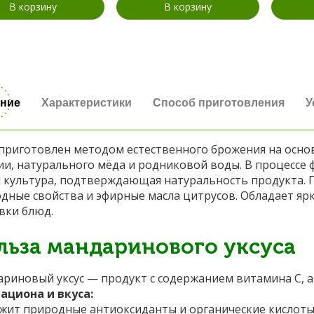
В корзину
В корзину
ние
Характеристики
Способ приготовления
У
 приготовлен методом естественного брожения на осн
ии, натурального мёда и родниковой воды. В процессе 
 культура, подтверждающая натуральность продукта. П
дные свойства и эфирные масла цитрусов. Обладает я
вки блюд.
льза мандаринового уксуса
риновый уксус — продукт с содержанием витамина С, 
ациона и вкуса:
жит природные антиоксиданты и органические кислот