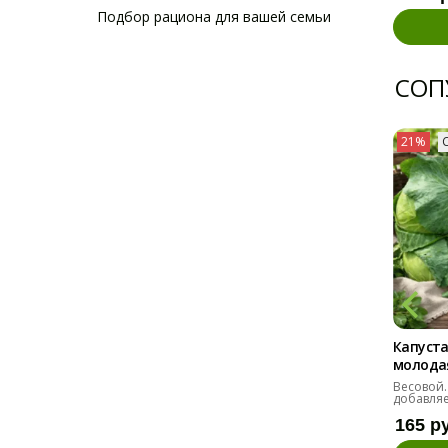
Подбор рациона для вашей семьи
СОП
21%
Капуста
молодая 
Весовой.
добавляе
165 р