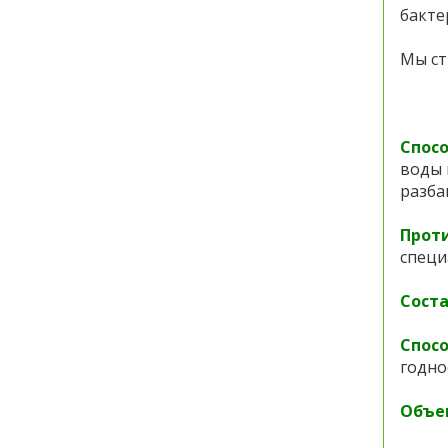
бакте
Мы ст
Спосо
воды 
разба
Прот
специ
Соста
Спосо
годно
Объе