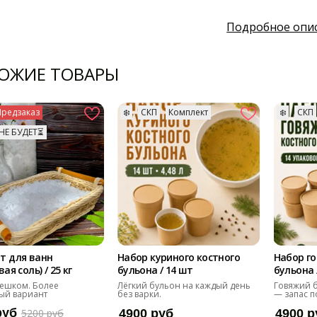
Подробное опи
ОЖИЕ ТОВАРЫ
Предзаказ
❄️
СКП
Комплект
❄️
СКП
НЕ БУДЕТ⏳
т для ванн
Набор куриного костного
Набор го
ая соль) / 25 кг
бульона / 14 шт
бульона 
ешком. Более
Лёгкий бульон на каждый день
Говяжий б
ый вариант
без варки.
— запас п
руб
5200 руб
4900 руб
4900 р