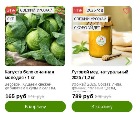
21%
СВЕЖИЙ УРОЖАЙ
11%
2026 год
СКП
СВЕЖИЙ УРОЖАЙ
СКОРО УЙДЕТ
Капуста белокочанная
Луговой мед натуральный
молодая / 1 кг
2026 / 1,2 кг
Весовой. Кушаем свежей,
Урожай 2026. Состав: липа,
добавляем в супы и салаты.
донник, полевые цветы,
подсолнух
165 руб
789 руб
210 руб
890 руб
В корзину
В корзину