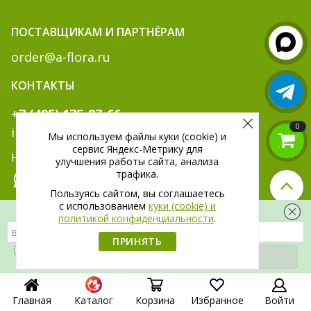
ПОСТАВЩИКАМ И ПАРТНЁРАМ
order@a-flora.ru
КОНТАКТЫ
+7 (495) 175-87-66
0
info@a-flora.ru
Мы используем файлы куки (cookie) и
сервис Яндекс-Метрику для
Написать нам:
улучшения работы сайта, анализа
трафика.
Пользуясь сайтом, вы соглашаетесь
c использованием
куки (cookie) и
Скидка 300 рублей на первый заказ
МЫ В СОЦ. СЕТЯХ:
политикой конфиденциальности
.
ПРИНЯТЬ
Я даю
согласие
на обработку своих
персональных данных.
Главная
Каталог
Корзина
Избранное
Войти