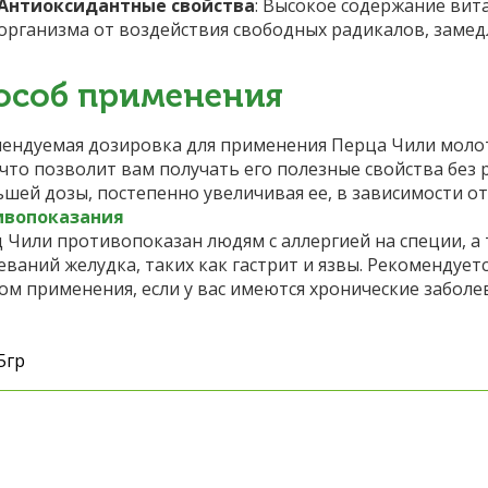
Антиоксидантные свойства
: Высокое содержание вит
организма от воздействия свободных радикалов, замедл
особ применения
ендуемая дозировка для применения Перца Чили молотог
 что позволит вам получать его полезные свойства бе
ьшей дозы, постепенно увеличивая ее, в зависимости 
ивопоказания
 Чили противопоказан людям с аллергией на специи, а
еваний желудка, таких как гастрит и язвы. Рекомендуе
ом применения, если у вас имеются хронические заболе
5гр