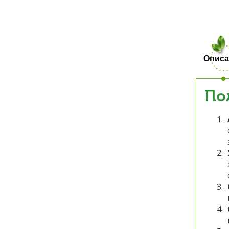
Описа
По