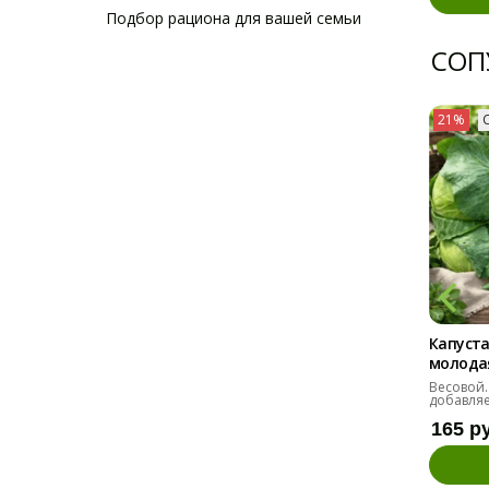
Подбор рациона для вашей семьи
СОП
21%
Капуста
молодая 
Весовой.
добавляе
165 р