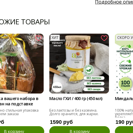
Подробное опи
ОЖИЕ ТОВАРЫ
ХИТ
СКОРО У
а вашего набора в
Масло ГХИ / 400 гр (450 мл)
Миндаль 
ан на подставке
 но стильная упаковка
Без лактозы и без казеина.
100% нату
или заказа
Долго хранится, для жарки.
укрепляет
белка.
уб
1590 руб
190 ру
В корзину
В корзину