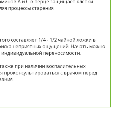
аминов A и C в перце защищает клетки
яя процессы старения.
о составляет 1/4 - 1/2 чайной ложки в
з риска неприятных ощущений. Начать можно
от индивидуальной переносимости.
 также при наличии воспалительных
тся проконсультироваться с врачом перед
вания.