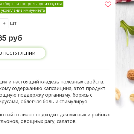
я сборка и контроль производства
, укрепление иммунитета
шт
65 руб
О ПОСТУПЛЕНИИ
ция и настоящий кладезь полезных свойств.
кому содержанию капсаицина, этот продукт
ощную поддержку организму, борясь с
ирусами, облегчая боль и стимулируя
отый отлично подходит для мясных и рыбных
ульонов, овощных рагу, салатов.