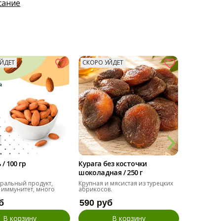
сание
ЙДЕТ
СКОРО УЙДЕТ
СКОРО У
Снижает 
/ 100 гр
Курага без косточки
Тыквенна
шоколадная / 250 г
семечка / 
ральный продукт,
Крупная и мясистая из турецких
Крупные, о
 иммунитет, много
абрикосов.
для переку
б
590 руб
275 ру
В корзину
В корзину