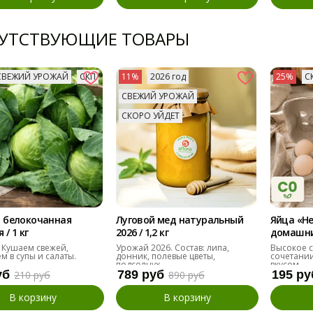
УТСТВУЮЩИЕ ТОВАРЫ
СВЕЖИЙ УРОЖАЙ
СКП
11%
2026 год
25%
С
СВЕЖИЙ УРОЖАЙ
СКОРО УЙДЕТ
 белокочанная
Луговой мед натуральный
Яйца «Н
/ 1 кг
2026 / 1,2 кг
домашние
десяток
 Кушаем свежей,
Урожай 2026. Состав: липа,
Высокое с
м в супы и салаты.
донник, полевые цветы,
сочетании
подсолнух
вкусом.
уб
789 руб
195 ру
210 руб
890 руб
В корзину
В корзину