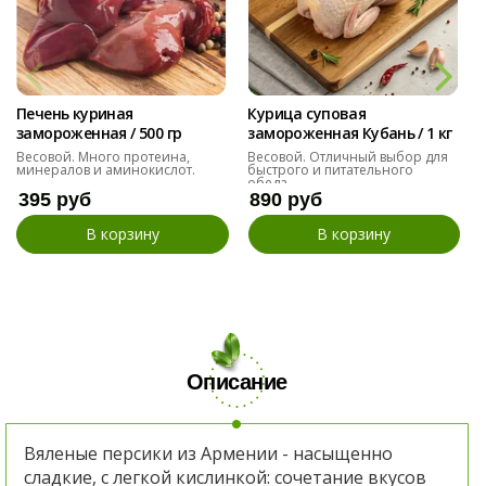
Печень куриная
Курица суповая
замороженная / 500 гр
замороженная Кубань / 1 кг
Весовой. Много протеина,
Весовой. Отличный выбор для
минералов и аминокислот.
быстрого и питательного
к
обеда.
395 руб
890 руб
В корзину
В корзину
Описание
Вяленые персики из Армении - насыщенно
сладкие, с легкой кислинкой: сочетание вкусов