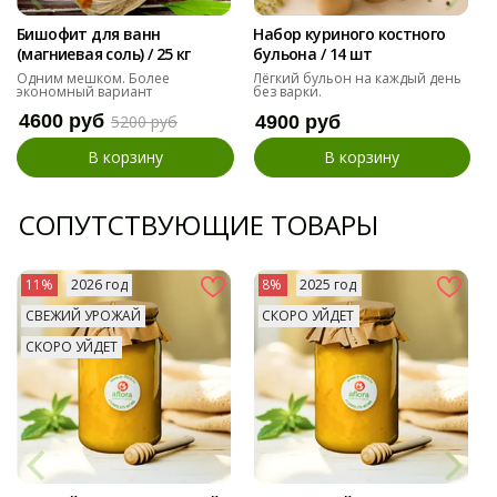
Бишофит для ванн
Набор куриного костного
(магниевая соль) / 25 кг
бульона / 14 шт
Одним мешком. Более
Лёгкий бульон на каждый день
экономный вариант
без варки.
4600 руб
5200 руб
4900 руб
В корзину
В корзину
СОПУТСТВУЮЩИЕ ТОВАРЫ
11%
2026 год
8%
2025 год
СВЕЖИЙ УРОЖАЙ
СКОРО УЙДЕТ
СКОРО УЙДЕТ