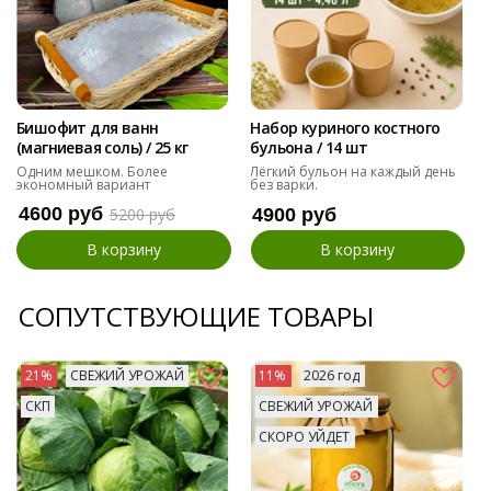
Бишофит для ванн
Набор куриного костного
(магниевая соль) / 25 кг
бульона / 14 шт
Одним мешком. Более
Лёгкий бульон на каждый день
экономный вариант
без варки.
4600 руб
5200 руб
4900 руб
В корзину
В корзину
СОПУТСТВУЮЩИЕ ТОВАРЫ
21%
СВЕЖИЙ УРОЖАЙ
11%
2026 год
СКП
СВЕЖИЙ УРОЖАЙ
СКОРО УЙДЕТ