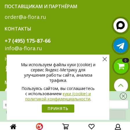
ПОСТАВЩИКАМ И ПАРТНЁРАМ
order@a-flora.ru
КОНТАКТЫ
+7 (495) 175-87-66
info@a-flora.ru
Написать нам:
0
Мы используем файлы куки (cookie) и
сервис Яндекс-Метрику для
улучшения работы сайта, анализа
трафика.
МЫ В СОЦ. СЕТЯХ:
Пользуясь сайтом, вы соглашаетесь
c использованием
куки (cookie) и
Скидка 300 рублей на первый заказ
политикой конфиденциальности
.
ПРИНЯТЬ
Я даю
согласие
на обработку своих
персональных данных.