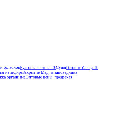
 и бульонов
Супы
Бульоны костные ❄
Готовые блюда ❄
ты из зефира
Закрытие Мед из заповедника
жка организма
Оптовые цены, предзаказ