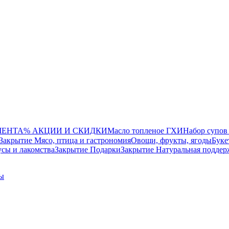
МЕНТА
% АКЦИИ И СКИДКИ
Масло топленое ГХИ
Набор супов
Закрытие Мясо, птица и гастрономия
Овощи, фрукты, ягоды
Буке
сы и лакомства
Закрытие Подарки
Закрытие Натуральная поддер