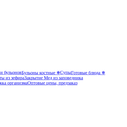
 и бульонов
Супы
Бульоны костные ❄
Готовые блюда ❄
ты из зефира
Закрытие Мед из заповедника
жка организма
Оптовые цены, предзаказ