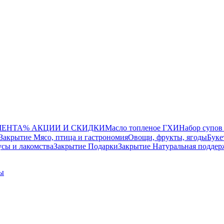
МЕНТА
% АКЦИИ И СКИДКИ
Масло топленое ГХИ
Набор супов
Закрытие Мясо, птица и гастрономия
Овощи, фрукты, ягоды
Буке
сы и лакомства
Закрытие Подарки
Закрытие Натуральная поддер