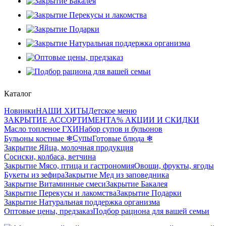
Каталог
Новинки
НАШИ ХИТЫ
Детское меню
ЗАКРЫТИЕ АССОРТИМЕНТА
% АКЦИИ И СКИДКИ
Масло топленое ГХИ
Набор супов и бульонов
Супы
Бульоны костные ❄
Готовые блюда ❄
Закрытие Яйца, молочная продукция
Сосиски, колбаса, ветчина
Закрытие Мясо, птица и гастрономия
Овощи, фрукты, ягоды
Букеты из зефира
Закрытие Мед из заповедника
Закрытие Витаминные смеси
Закрытие Бакалея
Закрытие Перекусы и лакомства
Закрытие Подарки
Закрытие Натуральная поддержка организма
Оптовые цены, предзаказ
Подбор рациона для вашей семьи