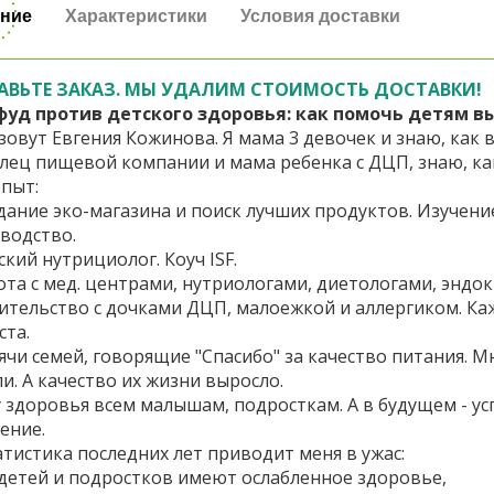
ние
Характеристики
Условия доставки
АВЬТЕ ЗАКАЗ. МЫ УДАЛИМ СТОИМОСТЬ ДОСТАВКИ!
уд против детского здоровья: как помочь детям в
зовут Евгения Кожинова. Я мама 3 девочек и знаю, как
лец пищевой компании и мама ребенка с ДЦП, знаю, как
пыт:
дание эко-магазина и поиск лучших продуктов. Изучение
водство.
ский нутрициолог. Коуч ISF.
ота с мед. центрами, нутриологами, диетологами, эндо
ительство с дочками ДЦП, малоежкой и аллергиком. Ка
ста.
ячи семей, говорящие "Спасибо" за качество питания. Мно
и. А качество их жизни выросло.
у здоровья всем малышам, подросткам. А в будущем - у
ение.
атистика последних лет приводит меня в ужас:
 детей и подростков имеют ослабленное здоровье,