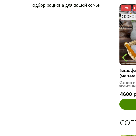
Подбор рациона для вашей семьи
12%
СКОРО 
Бишофи
(магниев
Одним м
экономн
4600 
СОП