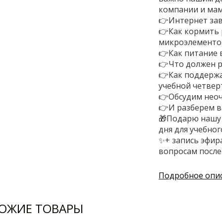
компании и мама
👉Интернет зав
👉Как кормить 
микроэлементо
👉Как питание 
👉Что должен р
👉Как поддерж
учебной четвер
👉Обсудим неоч
👉И разберем в
🎁Подарю нашу 
дня для учебног
✨+ запись эфир
вопросам после
Подробное опи
ОЖИЕ ТОВАРЫ