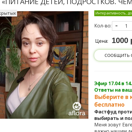
 «ПИТАНИЕ ДЕТЕЙ, ПОДРОСТКОВ. ЧЕМ
скрытых
Интерактивность, до
Кол-во:
1000 
Цена:
СООБЩИТЬ 
Эфир 17.04 в 14
Ответы на ваш
Выберите в 
бесплатно
Фастфуд проти
выбирать и п
Меня зовут Евге
важно нашим де