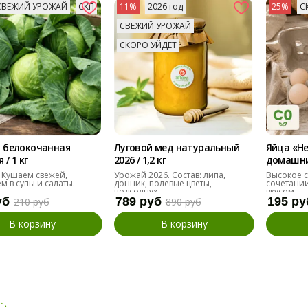
СВЕЖИЙ УРОЖАЙ
СКП
11%
2026 год
25%
С
СВЕЖИЙ УРОЖАЙ
СКОРО УЙДЕТ
 белокочанная
Луговой мед натуральный
Яйца «Н
/ 1 кг
2026 / 1,2 кг
домашние
десяток
 Кушаем свежей,
Урожай 2026. Состав: липа,
Высокое с
м в супы и салаты.
донник, полевые цветы,
сочетании
подсолнух
вкусом.
уб
789 руб
195 ру
210 руб
890 руб
В корзину
В корзину