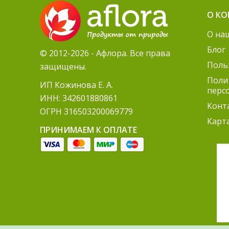
О К
О на
Блог
© 2012-2026 - Афлора. Все права
Поль
защищены.
Поли
ИП Кожинова Е. А.
перс
ИНН: 342601880861
Конт
ОГРН 316503200069779
Карт
ПРИНИМАЕМ К ОПЛАТЕ