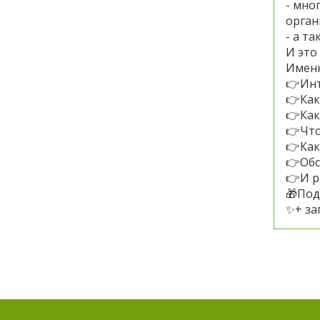
- мно
орган
- а т
И это
Именн
👉Инт
👉Как
👉Как
👉Что
👉Как
👉Обс
👉И р
🎁Под
✨+ за