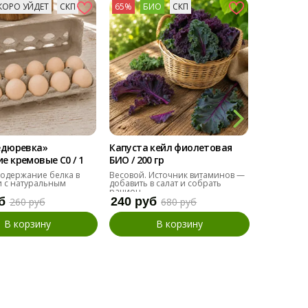
КОРО УЙДЕТ
СКП
65%
БИО
СКП
73%
БИ
едюревка»
Капуста кейл фиолетовая
Мангольд
 кремовые С0 / 1
БИО / 200 гр
БИО / 200 
одержание белка в
Весовой. Источник витаминов —
Альтернат
 с натуральным
добавить в салат и собрать
добавить в
рацион.
б
240 руб
110 руб
260 руб
680 руб
В корзину
В корзину