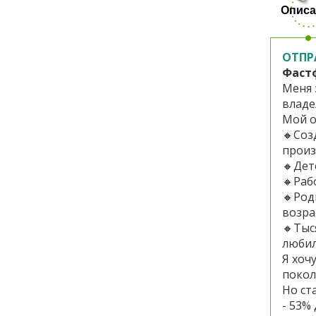
Описа
ОТПР
Фастф
Меня 
владе
Мой о
🔸Соз
произ
🔸Дет
🔸Раб
🔸Род
возра
🔸Тыс
любил
Я хоч
покол
Но ст
- 53%