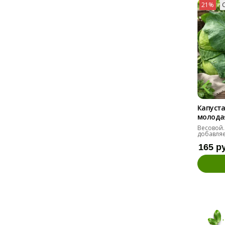
21%
Капуста
молодая 
Весовой.
добавляе
165 р