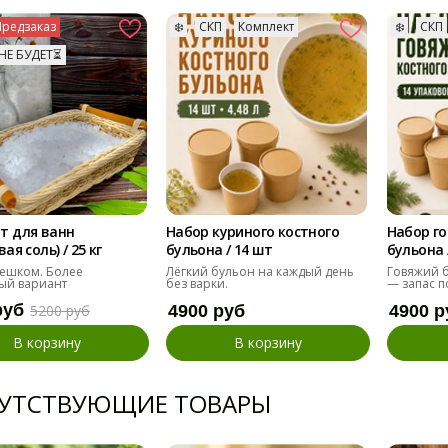
Предзаказ
❄️
СКП
Комплект
❄️
СКП
НЕ БУДЕТ⏳
т для ванн
Набор куриного костного
Набор го
ая соль) / 25 кг
бульона / 14 шт
бульона 
ешком. Более
Лёгкий бульон на каждый день
Говяжий б
ый вариант
без варки.
— запас п
руб
5200 руб
4900 руб
4900 р
В корзину
В корзину
УТСТВУЮЩИЕ ТОВАРЫ