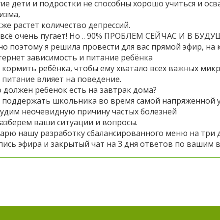
гие дети и подростки не способны хорошо учиться и ос
изма,
акже растет количество депрессий.
 всё очень пугает! Но .. 90% ПРОБЛЕМ СЕЙЧАС И В Б
о поэтому я решила провести для вас прямой эфир, на
ернет зависимость и питание ребёнка
 кормить ребёнка, чтобы ему хватало всех важных мик
 питание влияет на поведение.
 должен ребенок есть на завтрак дома?
 поддержать школьника во время самой напряжённой 
удим неочевидную причину частых болезней
азберем ваши ситуации и вопросы.
арю нашу разработку сбалансированного меню на три д
пись эфира и закрытый чат на 3 дня ответов по вашим 