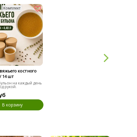
Комплект
вяжьего костного
/ 14 шт
ульон на каждый день
од рукой.
уб
В корзину