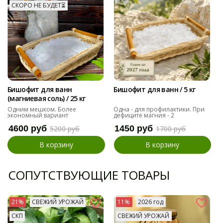
СКОРО НЕ БУДЕТ⏳
Бишофит для ванн
Бишофит для ванн / 5 кг
(магниевая соль) / 25 кг
Одним мешком. Более
Одна - для профилактики. При
экономный вариант
дефиците магния - 2
4600 руб
1450 руб
5200 руб
1700 руб
В корзину
В корзину
СОПУТСТВУЮЩИЕ ТОВАРЫ
21%
СВЕЖИЙ УРОЖАЙ
11%
2026 год
СКП
СВЕЖИЙ УРОЖАЙ