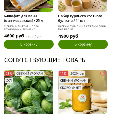
Бишофит для ванн
Набор куриного костного
(магниевая соль) / 25 кг
бульона / 14 шт
Одним мешком. Более
Лёгкий бульон на каждый день
экономный вариант
без варки.
4600 руб
5200 руб
4900 руб
В корзину
В корзину
СОПУТСТВУЮЩИЕ ТОВАРЫ
21%
СВЕЖИЙ УРОЖАЙ
11%
2026 год
СКП
СВЕЖИЙ УРОЖАЙ
СКОРО УЙДЕТ