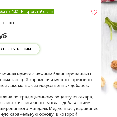
обавок, ГМО
Натуральный состав
шт
уб
О ПОСТУПЛЕНИИ
ливочная ириска с нежным бланшированным
ония тающей карамели и мягкого орехового
ное лакомство без искусственных добавок.
влена по традиционному рецепту из сахара,
х сливок и сливочного масла с добавлением
ншированного миндаля. Медленное уваривание
чную карамельную основу, в которой