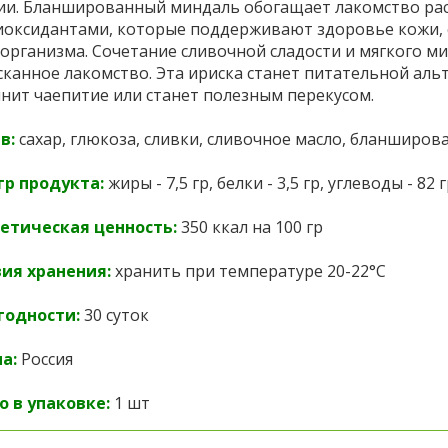
ии. Бланшированный миндаль обогащает лакомство ра
иоксидантами, которые поддерживают здоровье кожи, 
 организма. Сочетание сливочной сладости и мягкого м
сканное лакомство. Эта ириска станет питательной ал
нит чаепитие или станет полезным перекусом.
в:
сахар, глюкоза, сливки, сливочное масло,
бланширова
 гр продукта:
жиры - 7,5 гр, белки - 3,5 гр, углеводы - 82 
етическая ценность:
350 ккал на 100 гр
ия хранения:
хранить при температуре 20-22
°C
годности:
30 суток
а:
Россия
о в упаковке:
1 шт