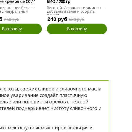
 кремовые С0 / 1
БИО / 200 гр
БИО / 200 
одержание белка в
Весовой. Источник витаминов —
Альтернат
 с натуральным
добавить в салат и собрать
добавить в
рацион.
б
240 руб
110 руб
260 руб
680 руб
В корзину
В корзину
люкозы, свежих сливок и сливочного масла
ное уваривание создаёт пластичную
елые или половинки орехов с нежной
ителей подчёркивает чистоту сливочного и
ком легкоусвояемых жиров, кальция и