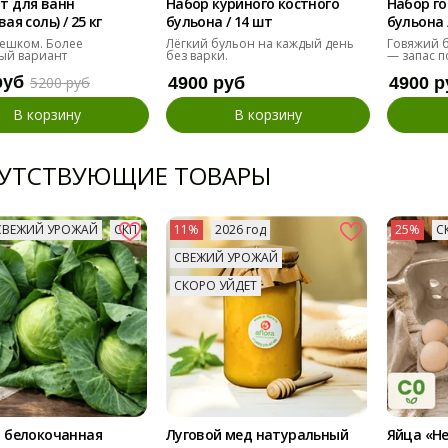
т для ванн
Набор куриного костного
Набор го
ая соль) / 25 кг
бульона / 14 шт
бульона 
ешком. Более
Лёгкий бульон на каждый день
Говяжий б
ый вариант
без варки.
— запас п
руб
5200 руб
4900 руб
4900 р
В корзину
В корзину
УТСТВУЮЩИЕ ТОВАРЫ
СВЕЖИЙ УРОЖАЙ
СКП
11%
2026 год
25%
С
СВЕЖИЙ УРОЖАЙ
СКОРО УЙДЕТ
 белокочанная
Луговой мед натуральный
Яйца «Н