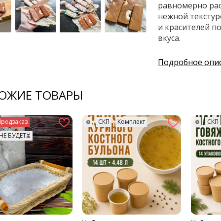
равномерно рас
нежной текстур
и красителей п
вкуса.
Подробное опи
ОЖИЕ ТОВАРЫ
Предзаказ
❄️
СКП
Комплект
❄️
СКП
НЕ БУДЕТ⏳