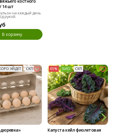
вяжьего костного
/ 14 шт
ульон на каждый день
од рукой.
уб
В корзину
КОРО УЙДЕТ
СКП
65%
БИО
СКП
73%
БИ
едюревка»
Капуста кейл фиолетовая
Мангольд