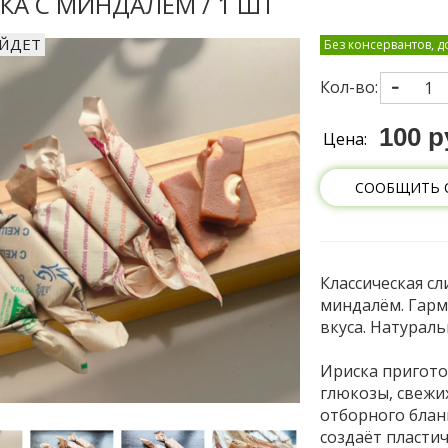
КА С МИНДАЛЁМ / 1 ШТ
УЙДЕТ
Без консервантов, д
Кол-во:
100 р
Цена:
СООБЩИТЬ 
Классическая с
миндалём. Гарм
вкуса. Натураль
Ириска пригото
глюкозы, свежи
отборного бла
создаёт пласти