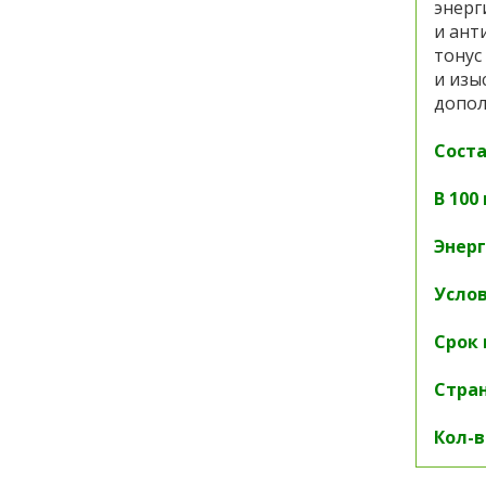
энерг
и ант
тонус
и изы
допол
Соста
В 100
Энерг
Услов
Срок 
Стран
Кол-в