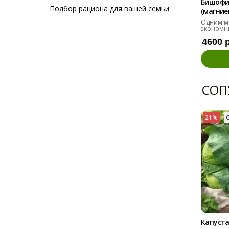
Бишофи
Подбор рациона для вашей семьи
(магниев
Одним м
экономн
4600 
СОП
21%
Капуста