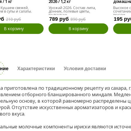
/ 1 кг
2026 / 1,2 кг
домашние
десяток
 Кушаем свежей,
Урожай 2026. Состав: липа,
Высокое с
м в супы и салаты.
донник, полевые цветы,
сочетании
подсолнух
вкусом.
уб
789 руб
195 ру
210 руб
890 руб
В корзину
В корзину
ние
Характеристики
Условия доставки
а приготовлена по традиционному рецепту из сахара, г
авлением отборного бланшированного миндаля. Медлен
ельную основу, в которой равномерно распределены ц
урой. Отсутствие искусственных ароматизаторов и крас
вого вкуса.
альные молочные компоненты ириски являются источни