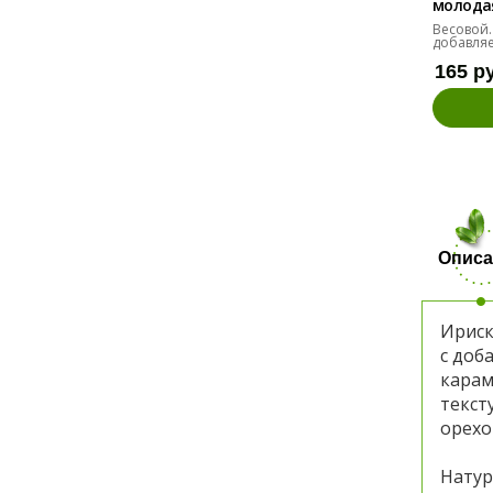
молодая 
Весовой.
добавляе
165 р
Описа
Ириск
с доб
карам
текст
орехо
Натур