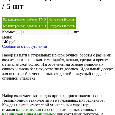
/ 5 шт
Без консервантов, добавок, ГМО
Натуральный состав
Без консервантов, добавок, ГМО
Натуральный состав
Кол-во:
шт
Цена:
140 руб
Сообщить о поступлении
Набор из пяти натуральных ирисок ручной работы с разными
вкусами: классическая, с миндалём, кешью, грецким орехом и
с гималайской солью. Изготовлены на основе сливочных
сливок и масла без искусственных добавок. Идеальный десерт
для ценителей качественных сладостей и вкусный подарок в
стильной упаковке.
Набор включает пять видов ирисок, приготовленных по
традиционной технологии из натуральных ингредиентов.
Каждая ириска имеет свой уникальный характер:
нежная
классическая
на основе сливочных сливок;
с
бланшированным
миндалём
для хрустящей текстуры и