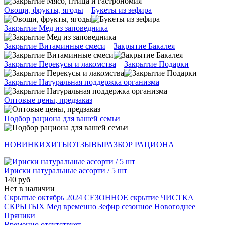
Овощи, фрукты, ягоды
Букеты из зефира
Закрытие Мед из заповедника
Закрытие Витаминные смеси
Закрытие Бакалея
Закрытие Перекусы и лакомства
Закрытие Подарки
Закрытие Натуральная поддержка организма
Оптовые цены, предзаказ
Подбор рациона для вашей семьи
НОВИНКИ
ХИТЫ
ОТЗЫВЫ
РАЗБОР РАЦИОНА
Ириски натуральные ассорти / 5 шт
140 руб
Нет в наличии
Скрытые октябрь 2024
СЕЗОННОЕ скрытие
ЧИСТКА
СКРЫТЫХ
Мед временно
Зефир сезонное
Новогоднее
Пряники
Временно отсутствует