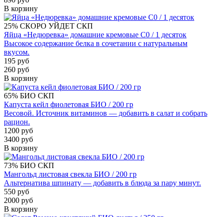
В корзину
25%
СКОРО УЙДЕТ
СКП
Яйца «Недюревка» домашние кремовые С0 / 1 десяток
Высокое содержание белка в сочетании с натуральным
вкусом.
195 руб
260 руб
В корзину
65%
БИО
СКП
Капуста кейл фиолетовая БИО / 200 гр
Весовой. Источник витаминов — добавить в салат и собрать
рацион.
1200 руб
3400 руб
В корзину
73%
БИО
СКП
Мангольд листовая свекла БИО / 200 гр
Альтернатива шпинату — добавить в блюда за пару минут.
550 руб
2000 руб
В корзину