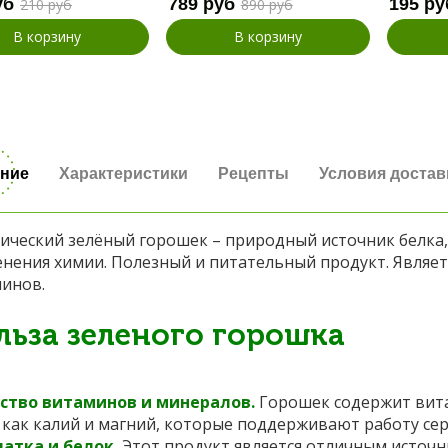
уб
789 руб
195 ру
210 руб
890 руб
В корзину
В корзину
ние
Характеристики
Рецепты
Условия достав
ический зелёный горошек – природный источник белка,
нения химии. Полезный и питательный продукт. Являет
минов.
льза зеленого горошка
ство витаминов и минералов.
Горошек содержит витам
 как калий и магний, которые поддерживают работу сер
атка и белок.
Этот продукт является отличным источн