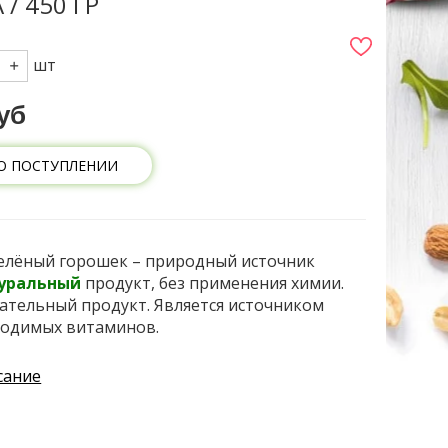
/ 450 ГР
шт
уб
О ПОСТУПЛЕНИИ
елёный горошек – природный источник
туральный
продукт, без применения химии.
ательный продукт. Является источником
ходимых витаминов.
сание