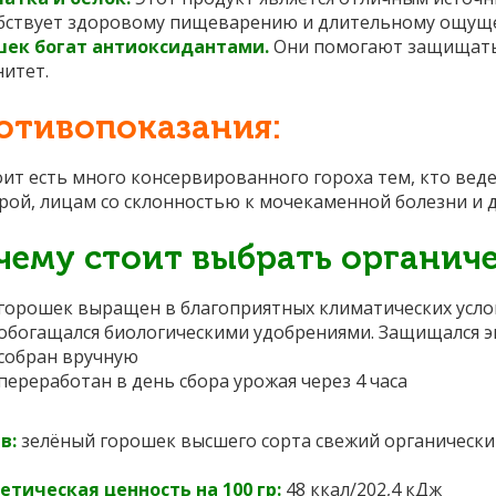
бствует здоровому пищеварению и длительному ощущ
шек богат антиоксидантами.
Они помогают защищать
итет.
отивопоказания:
оит есть много консервированного гороха тем, кто ве
рой, лицам со склонностью к
мочекаменной болезни
и д
чему стоит выбрать органич
горошек выращен в благоприятных климатических усло
о
богащался биологическими удобрениями. Защищался э
собран вручную
переработан в день сбора урожая через 4 часа
в:
зелёный горошек высшего сорта свежий органический
етическая ценность на 100 гр:
48 ккал/202,4 кДж