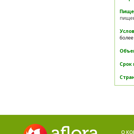
Пищев
пищев
Услов
более
Объе
Срок 
Стран
О К