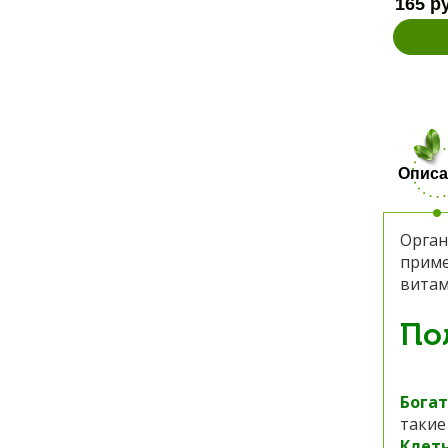
165 р
Описа
Орган
приме
вита
По
Богат
такие
Клетч