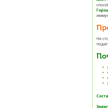
спосо
Горо
иммун
Пр
Не ст
подаг
По
Соста
Энерг