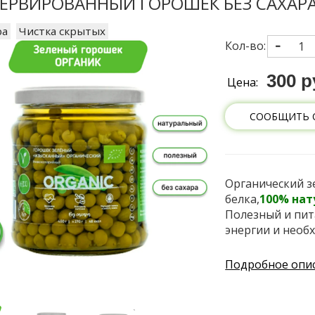
ЕРВИРОВАННЫЙ ГОРОШЕК БЕЗ САХАРА 
ра
Чистка скрытых
Кол-во:
300 р
Цена:
СООБЩИТЬ 
Органический з
белка,
100% на
Полезный и пит
энергии и необ
Подробное опи