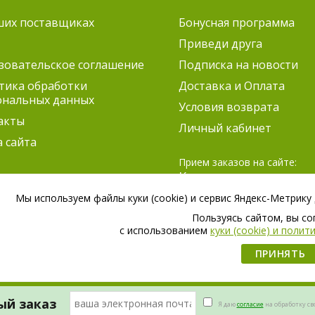
ших поставщиках
Бонусная программа
Приведи друга
зовательское соглашение
Подписка на новости
тика обработки
Доставка и Оплата
ональных данных
Условия возврата
акты
Личный кабинет
а сайта
Прием заказов на сайте:
Круглосуточно
Согласование заказов:
Мы используем файлы куки (cookie) и сервис Яндекс-Метрику
ПН-ПТ 9:00 – 21:00
Пользуясь сайтом, вы с
СБ 9:00 – 18:00
c использованием
куки (cookie) и поли
ПРИНЯТЬ
ый заказ
Я даю
согласие
на обработку с