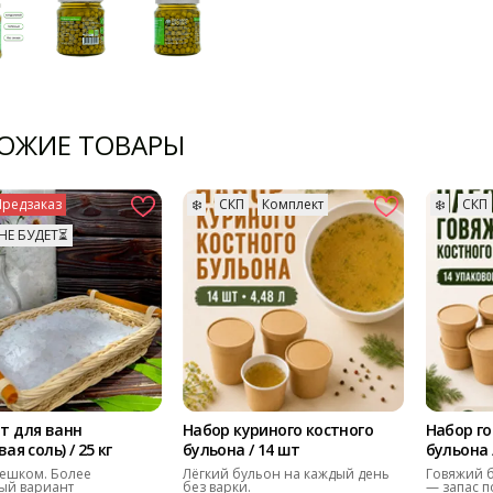
ОЖИЕ ТОВАРЫ
Предзаказ
❄️
СКП
Комплект
❄️
СКП
НЕ БУДЕТ⏳
т для ванн
Набор куриного костного
Набор го
ая соль) / 25 кг
бульона / 14 шт
бульона 
ешком. Более
Лёгкий бульон на каждый день
Говяжий б
ый вариант
без варки.
— запас п