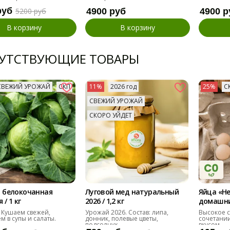
руб
5200 руб
4900 руб
4900 р
В корзину
В корзину
УТСТВУЮЩИЕ ТОВАРЫ
СВЕЖИЙ УРОЖАЙ
СКП
11%
2026 год
25%
С
СВЕЖИЙ УРОЖАЙ
СКОРО УЙДЕТ
 белокочанная
Луговой мед натуральный
Яйца «Н
/ 1 кг
2026 / 1,2 кг
домашние
десяток
 Кушаем свежей,
Урожай 2026. Состав: липа,
Высокое с
м в супы и салаты.
донник, полевые цветы,
сочетании
подсолнух
вкусом.