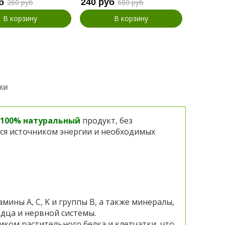
б
240 руб
110 руб
260 руб
680 руб
В корзину
В корзину
ки
100% натуральный
продукт, без
ся источником энергии и необходимых
ины A, C, K и группы B, а также минералы,
дца и нервной системы.
иком растительного белка и клетчатки, что