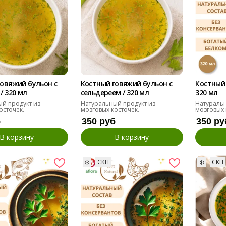
овяжий бульон с
Костный говяжий бульон с
Костный 
/ 320 мл
сельдереем / 320 мл
320 мл
й продукт из
Натуральный продукт из
Натуральн
осточек.
мозговых косточек.
мозговых 
б
350 руб
350 ру
В корзину
В корзину
❄️
СКП
❄️
СКП