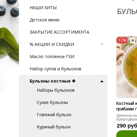
НАШИ ХИТЫ
БУЛЬ
Детское меню
ЗАКРЫТИЕ АССОРТИМЕНТА
17%
❄️
% АКЦИИ И СКИДКИ
Масло топленое ГХИ
Набор супов и бульонов
Бульоны костные ❄
Наборы бульонов
Сухие бульоны
Костный 
грибами /
Говяжий бульон
Диетически
природны
коллагена.
290 ру
Куриный бульон