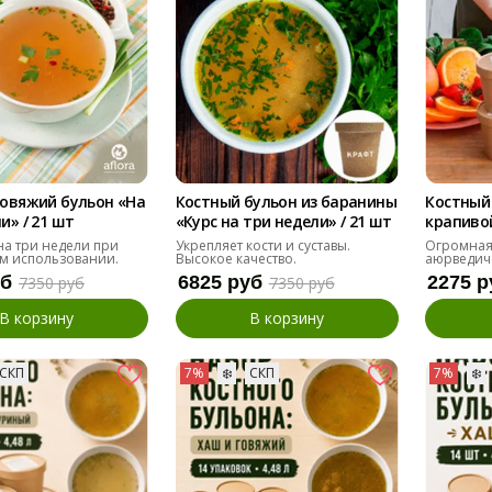
говяжий бульон «На
Костный бульон из баранины
Костный 
и» / 21 шт
«Курс на три недели» / 21 шт
крапивой
на три недели при
Укрепляет кости и суставы.
Огромная
м использовании.
Высокое качество.
аюрведич
уб
6825 руб
2275 р
7350 руб
7350 руб
В корзину
В корзину
СКП
7%
❄️
СКП
7%
❄️