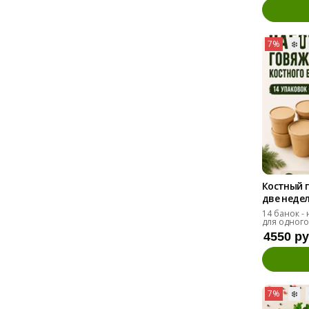
7%
❄️
Костный 
две недел
14 банок -
для одного
4550 р
7%
❄️