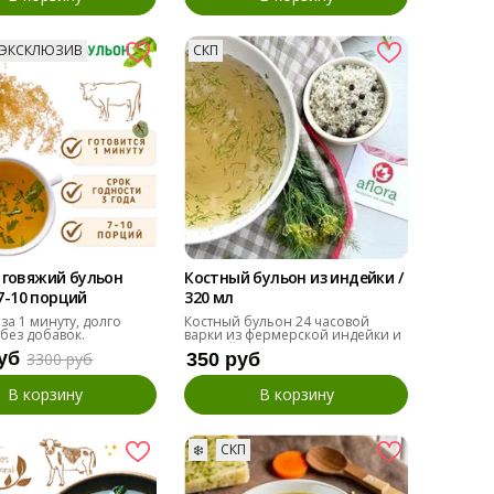
️ ЭКСКЛЮЗИВ
СКП
 говяжий бульон
Костный бульон из индейки /
 7-10 порций
320 мл
 за 1 минуту, долго
Костный бульон 24 часовой
 без добавок.
варки из фермерской индейки и
овощей
уб
3300 руб
350 руб
В корзину
В корзину
❄️
СКП