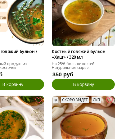
говяжий бульон /
Костный говяжий бульон
«Хаш» / 320 мл
ый продукт из
На 25% больше костей!
косточек
Натуральное сырье.
б
350 руб
В корзину
В корзину
❄️
СКОРО УЙДЕТ
СКП