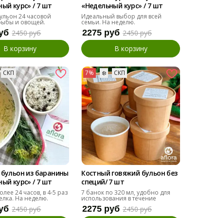
ый курс» / 7 шт
«Недельный курс» / 7 шт
ульон 24 часовой
Идеальный выбор для всей
рыбы и овощей.
семьи. На неделю.
уб
2275 руб
2450 руб
2450 руб
В корзину
В корзину
СКП
7%
❄️
СКП
 бульон из баранины
Костный говяжий бульон без
ый курс» / 7 шт
специй/ 7 шт
лее 24 часов, в 4-5 раз
7 банок по 320 мл, удобно для
лка. На неделю.
использования в течение
недели.
уб
2275 руб
2450 руб
2450 руб