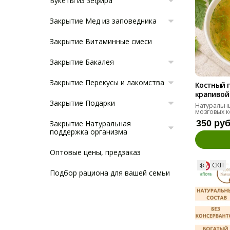
Букеты из зефира
Закрытие Мед из заповедника
Закрытие Витаминные смеси
Закрытие Бакалея
Закрытие Перекусы и лакомства
Костный г
крапивой 
Закрытие Подарки
Натуральны
мозговых к
350 ру
Закрытие Натуральная
поддержка организма
Оптовые цены, предзаказ
❄️
СКП
Подбор рациона для вашей семьи