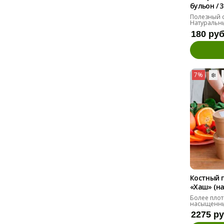
бульон / 
Полезный 
Натуральны
180 ру
7%
❄️
Костный 
«Хаш» (на
Более плот
насыщенны
2275 р