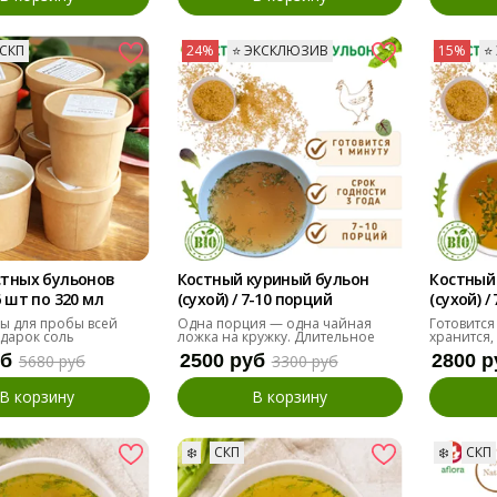
СКП
24%
⭐️ ЭКСКЛЮЗИВ
15%
⭐
стных бульонов
Костный куриный бульон
Костный
6 шт по 320 мл
(сухой) / 7-10 порций
(сухой) /
ы для пробы всей
Одна порция — одна чайная
Готовится
одарок соль
ложка на кружку. Длительное
хранится,
хранение.
уб
2500 руб
2800 р
5680 руб
3300 руб
В корзину
В корзину
❄️
СКП
❄️
СКП