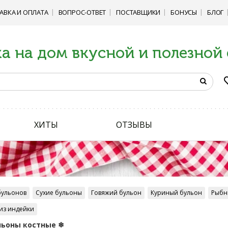
АВКА И ОПЛАТА
ВОПРОС-ОТВЕТ
ПОСТАВЩИКИ
БОНУСЫ
БЛОГ
а на дом вкусной и полезной
ХИТЫ
ОТЗЫВЫ
бульонов
Сухие бульоны
Говяжий бульон
Куриный бульон
Рыбн
из индейки
льоны костные ❄