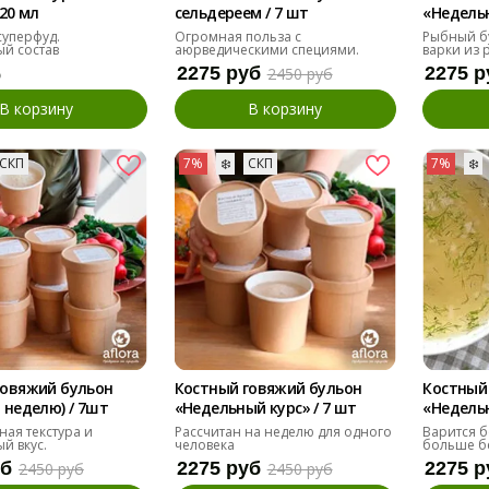
320 мл
сельдереем / 7 шт
«Недельн
суперфуд.
Огромная польза с
Рыбный б
й состав
аюрведическими специями.
варки из 
2275 руб
2275 р
б
2450 руб
В корзину
В корзину
СКП
7%
❄️
СКП
7%
❄️
говяжий бульон
Костный говяжий бульон
Костный
 неделю) / 7шт
«Недельный курс» / 7 шт
«Недельн
ная текстура и
Рассчитан на неделю для одного
Варится бо
й вкус.
человека
больше бе
уб
2275 руб
2275 р
2450 руб
2450 руб