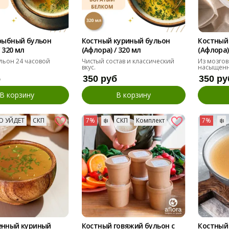
рыбный бульон
Костный куриный бульон
Костный
 320 мл
(Афлора) / 320 мл
(Афлора)
льон 24 часовой
Чистый состав и классический
Из мозгов
вкус.
насыщенн
б
350 руб
350 ру
В корзину
В корзину
О УЙДЕТ
СКП
7%
❄️
СКП
Комплект
7%
❄️
нный куриный
Костный говяжий бульон с
Костный