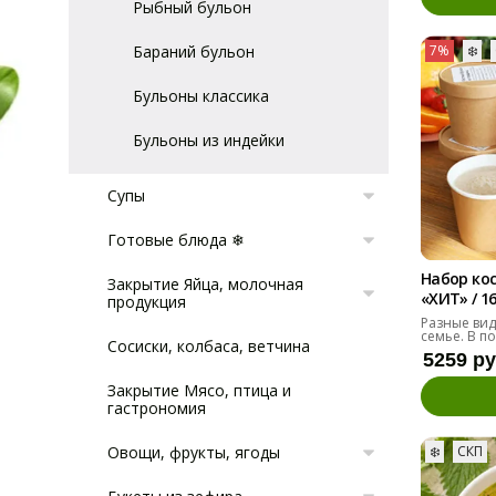
Рыбный бульон
Бараний бульон
7%
❄️
Бульоны классика
Бульоны из индейки
Супы
Готовые блюда ❄
Набор ко
Закрытие Яйца, молочная
«ХИТ» / 1
продукция
Разные вид
семье. В п
Сосиски, колбаса, ветчина
5259 р
Закрытие Мясо, птица и
гастрономия
Овощи, фрукты, ягоды
❄️
СКП