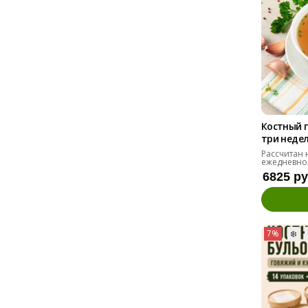
Костный 
три недел
Рассчитан 
ежедневно
6825 р
7%
❄️