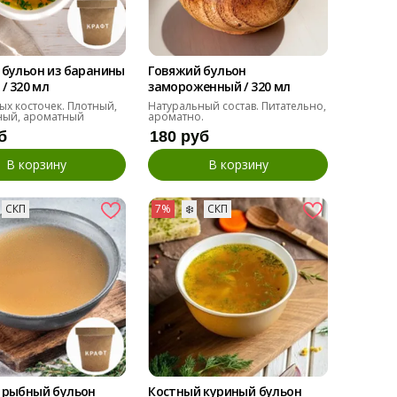
 бульон из баранины
Говяжий бульон
 / 320 мл
замороженный / 320 мл
ых косточек. Плотный,
Натуральный состав. Питательно,
ый, ароматный
ароматно.
б
180 руб
В корзину
В корзину
СКП
7%
❄️
СКП
 рыбный бульон
Костный куриный бульон