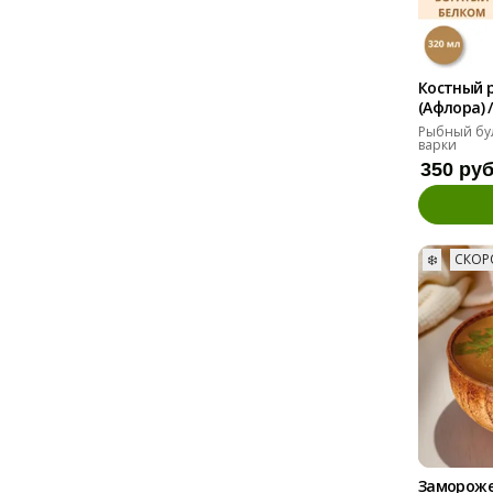
Костный 
(Афлора) /
Рыбный бу
варки
350 ру
❄️
СКОР
Замороже