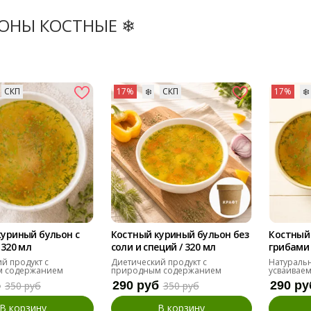
ОНЫ КОСТНЫЕ ❄
СКП
17%
❄️
СКП
17%
❄️
куриный бульон с
Костный куриный бульон без
Костный 
 320 мл
соли и специй / 320 мл
грибами 
й продукт с
Диетический продукт с
Натураль
м содержанием
природным содержанием
усваивае
коллагена
б
290 руб
290 ру
350 руб
350 руб
В корзину
В корзину