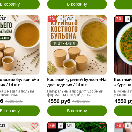
В корзину
В корзину
СКП
7%
❄️
СКП
7%
❄️
говяжий бульон «На
Костный куриный бульон «На
Костный
и» / 14 шт
две недели» / 14 шт
«Курс на
 на 2 недели пользы
Натуральный продукт, удобный
Вкусный и
 человека.
формат на каждый день.
упаковке.
уб
4550 руб
4550 р
4900 руб
4900 руб
В корзину
В корзину
СКП
7%
❄️
СКП
7%
❄️