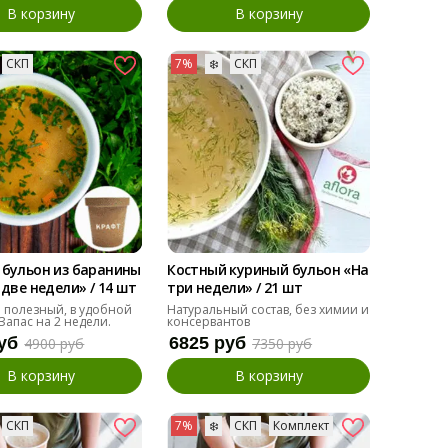
В корзину
В корзину
СКП
7%
❄️
СКП
 бульон из баранины
Костный куриный бульон «На
 две недели» / 14 шт
три недели» / 21 шт
 полезный, в удобной
Натуральный состав, без химии и
 Запас на 2 недели.
консервантов
уб
6825 руб
4900 руб
7350 руб
В корзину
В корзину
СКП
7%
❄️
СКП
Комплект