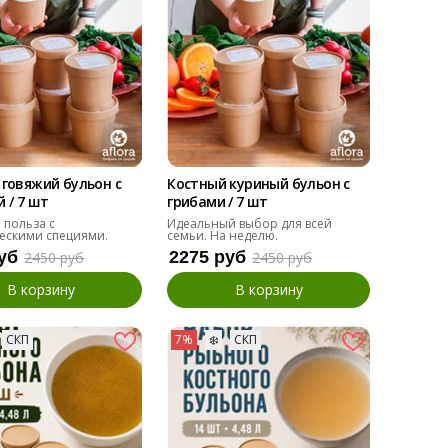
говяжий бульон с
Костный куриный бульон с
 / 7 шт
грибами / 7 шт
 польза с
Идеальный выбор для всей
ескими специями.
семьи. На неделю.
уб
2275 руб
2450 руб
2450 руб
В корзину
В корзину
СКП
7%
❄️
СКП