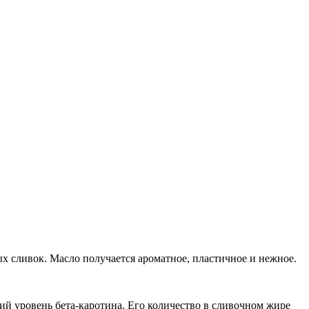
х сливок. Масло получается ароматное,
пластичное и нежное.
ий уровень бета-каротина. Его к
оличество в сливочном жире