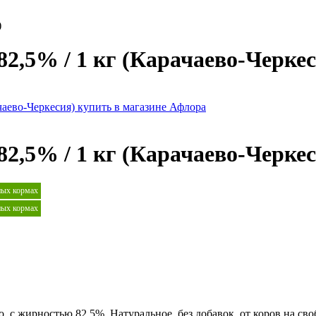
)
,5% / 1 кг (Карачаево-Черкес
,5% / 1 кг (Карачаево-Черкес
ных кормах
ных кормах
, с жирностью 82,5%. Натуральное, без добавок, от коров на св