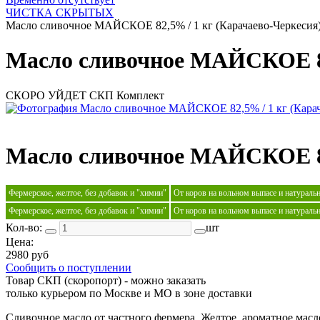
ЧИСТКА СКРЫТЫХ
Масло сливочное МАЙСКОЕ 82,5% / 1 кг (Карачаево-Черкесия
Масло сливочное МАЙСКОЕ 82
СКОРО УЙДЕТ
СКП
Комплект
Масло сливочное МАЙСКОЕ 82
Фермерское, желтое, без добавок и "химии"
От коров на вольном выпасе и натураль
Фермерское, желтое, без добавок и "химии"
От коров на вольном выпасе и натураль
Кол-во:
шт
Цена:
2980 руб
Сообщить о поступлении
Товар СКП (скоропорт) - можно заказать
только курьером по Москве и МО в зоне доставки
Сливочное масло от частного фермера. Желтое, ароматное масло