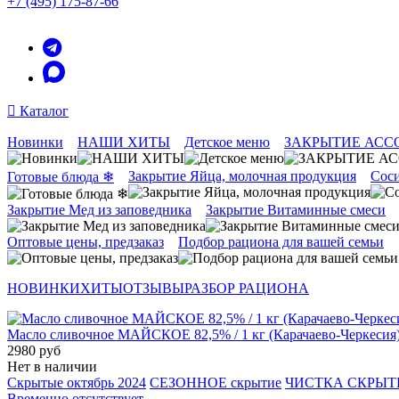
+7 (495) 175-87-66
Каталог
Новинки
НАШИ ХИТЫ
Детское меню
ЗАКРЫТИЕ АСС
Закрытие Яйца, молочная продукция
Соси
Готовые блюда ❄
Закрытие Мед из заповедника
Закрытие Витаминные смеси
Оптовые цены, предзаказ
Подбор рациона для вашей семьи
НОВИНКИ
ХИТЫ
ОТЗЫВЫ
РАЗБОР РАЦИОНА
Масло сливочное МАЙСКОЕ 82,5% / 1 кг (Карачаево-Черкесия
2980 руб
Нет в наличии
Скрытые октябрь 2024
СЕЗОННОЕ скрытие
ЧИСТКА СКРЫ
Временно отсутствует