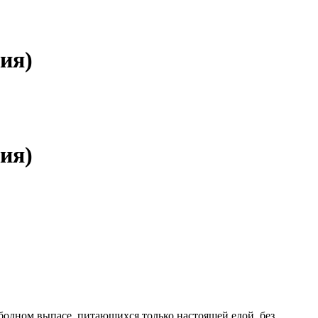
ия)
ия)
ободном выпасе, питающихся только настоящей едой, без