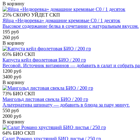
В корзину
25%
СКОРО УЙДЕТ
СКП
Яйца «Недюревка» домашние кремовые С0 / 1 десяток
Высокое содержание белка в сочетании с натуральным вкусом.
195 руб
260 руб
В корзину
65%
БИО
СКП
Капуста кейл фиолетовая БИО / 200 гр
Весовой. Источник витаминов — добавить в салат и собрать р
1200 руб
3400 руб
В корзину
73%
БИО
СКП
Мангольд листовая свекла БИО / 200 гр
Альтернатива шпинату — добавить в блюда за пару минут.
550 руб
2000 руб
В корзину
64%
БИО
СКП
Салат Романо хрустящий БИО листья / 250 гр