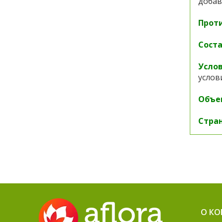
добав
Прот
Соста
Услов
услов
Объе
Стран
О К