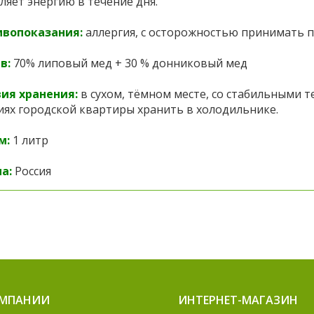
ляет энергию в течение дня.
ивопоказания:
аллергия, с осторожностью принимать п
в:
70% липовый мед + 30 % донниковый мед
ия хранения:
в сухом, тёмном месте, со стабильными т
иях городской квартиры хранить в холодильнике.
м:
1 литр
а:
Россия
ОМПАНИИ
ИНТЕРНЕТ-МАГАЗИН