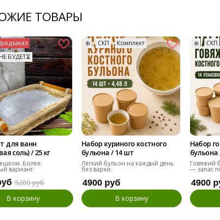
ОЖИЕ ТОВАРЫ
Предзаказ
❄️
СКП
Комплект
❄️
СКП
НЕ БУДЕТ⏳
т для ванн
Набор куриного костного
Набор го
ая соль) / 25 кг
бульона / 14 шт
бульона 
ешком. Более
Лёгкий бульон на каждый день
Говяжий б
ый вариант
без варки.
— запас п
руб
5200 руб
4900 руб
4900 р
В корзину
В корзину