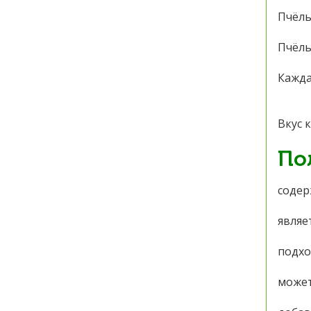
Пчёлы
Пчёлы
Кажда
Вкус 
По
содер
являе
подхо
может