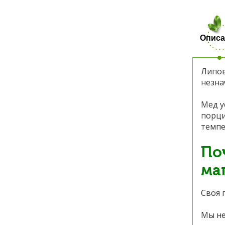
Описа
Липов
незна
Мед у
порци
темпе
По
ма
Своя 
Мы не