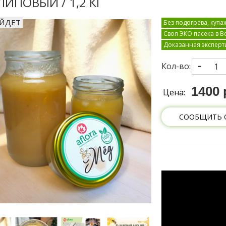
ЛИПОВЫЙ / 1,2 КГ
УЙДЕТ
Без подогрева, куп
Своя ЭКО пасека в 
Доказанная эксперт
Кол-во:
1400 
Цена:
СООБЩИТЬ 