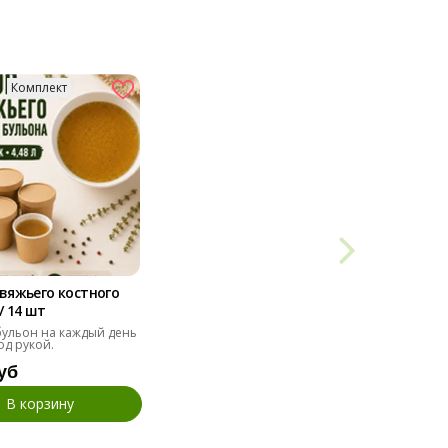
Комплект
вяжьего костного
/ 14 шт
ульон на каждый день
од рукой.
уб
В корзину