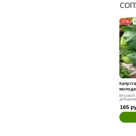
СОП
21%
Капуста
молодая 
Весовой.
добавляе
165 р