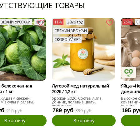
УТСТВУЮЩИЕ ТОВАРЫ
СВЕЖИЙ УРОЖАЙ
СКП
11%
2026 год
25%
С
СВЕЖИЙ УРОЖАЙ
СКОРО УЙДЕТ
 белокочанная
Луговой мед натуральный
Яйца «Н
/ 1 кг
2026 / 1,2 кг
домашние
десяток
 Кушаем свежей,
Урожай 2026. Состав: липа,
Высокое с
м в супы и салаты.
донник, полевые цветы,
сочетании
подсолнух
вкусом.
уб
789 руб
195 ру
210 руб
890 руб
В корзину
В корзину