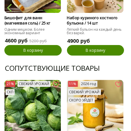
Бишофит для ванн
Набор куриного костного
(магниевая соль) / 25 кг
бульона / 14 шт
Одним мешком. Более
Лёгкий бульон на каждый день
экономный вариант
без варки.
4600 руб
5200 руб
4900 руб
В корзину
В корзину
СОПУТСТВУЮЩИЕ ТОВАРЫ
21%
СВЕЖИЙ УРОЖАЙ
11%
2026 год
СКП
СВЕЖИЙ УРОЖАЙ
СКОРО УЙДЕТ