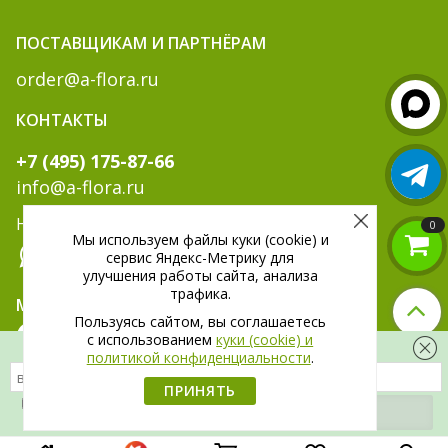
ПОСТАВЩИКАМ И ПАРТНЁРАМ
order@a-flora.ru
КОНТАКТЫ
+7 (495) 175-87-66
info@a-flora.ru
Написать нам:
0
Мы используем файлы куки (cookie) и
сервис Яндекс-Метрику для
улучшения работы сайта, анализа
трафика.
МЫ В СОЦ. СЕТЯХ:
Пользуясь сайтом, вы соглашаетесь
c использованием
куки (cookie) и
Скидка 300 рублей на первый заказ
политикой конфиденциальности
.
ПРИНЯТЬ
Я даю
согласие
на обработку своих
персональных данных.