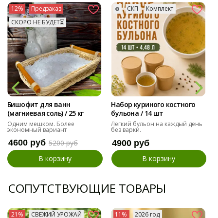
12%
Предзаказ
❄️
СКП
Комплект
СКОРО НЕ БУДЕТ⏳
Бишофит для ванн
Набор куриного костного
(магниевая соль) / 25 кг
бульона / 14 шт
Одним мешком. Более
Лёгкий бульон на каждый день
экономный вариант
без варки.
4600 руб
5200 руб
4900 руб
В корзину
В корзину
СОПУТСТВУЮЩИЕ ТОВАРЫ
21%
СВЕЖИЙ УРОЖАЙ
11%
2026 год