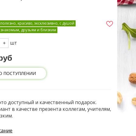
 полезно, красиво, эксклюзивно, с душой
, знакомым, друзьям и близким
шт
руб
О ПОСТУПЛЕНИИ
это доступный и качественный подарок.
ант в качестве презента коллегам, учителям,
зким.
сание