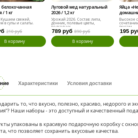
 белокочанная
Луговой мед натуральный
Яйца «Н
/ 1 кг
2026 / 1,2 кг
домашние
десяток
 Кушаем свежей,
Урожай 2026. Состав: липа,
Высокое с
м в супы и салаты.
донник, полевые цветы,
сочетании
подсолнух
вкусом.
уб
789 руб
195 ру
210 руб
890 руб
В корзину
В корзину
ние
Характеристики
Условия доставки
одарить то, что вкусно, полезно, красиво, недорого и 
ия"? Наши наборы - это доступный и качественный пода
кты упакованы в красивую подарочную коробку с окном
та, что позволяет сохранить вкусовые качества.