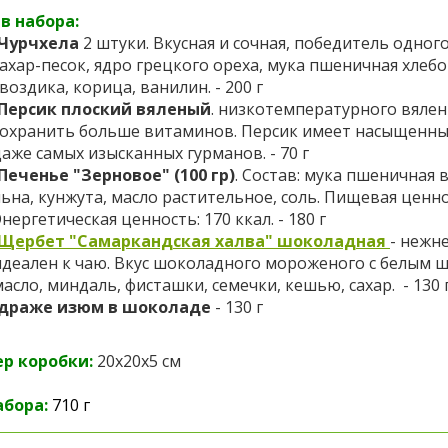
в набора:
Чурчхела
2 штуки. Вкусная и сочная, победитель одног
сахар-песок, ядро грецкого ореха, мука пшеничная хлеб
воздика, корица, ванилин. - 200 г
Персик плоский вяленый
.
низкотемпературного вялени
сохранить больше витаминов. Персик имеет насыщенный 
даже самых изысканных гурманов. - 70 г
П
еченье "Зерновое" (100 гр)
. Состав: мука пшеничная 
льна, кунжута, масло растительное, соль. Пищевая ценност
нергетическая ценность: 170 ккал. - 180 г
Щербет
"Самаркандская халва" шоколадная
- нежн
идеален к чаю.
Вкус шоколадного мороженого с белым 
масло, миндаль, фисташки, семечки, кешью, сахар. -
130 
драже изюм в шоколаде
- 130 г
р коробки:
20х20х5 см
абора:
710 г