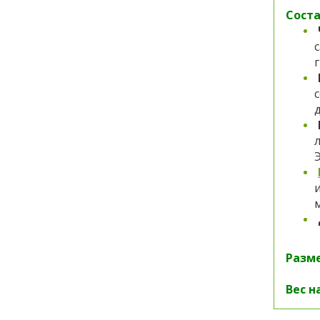
Соста
г
Э
Разме
Вес н