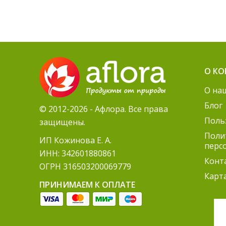
О К
О на
Блог
© 2012-2026 - Афлора. Все права
Поль
защищены.
Поли
ИП Кожинова Е. А.
перс
ИНН: 342601880861
Конт
ОГРН 316503200069779
Карт
ПРИНИМАЕМ К ОПЛАТЕ