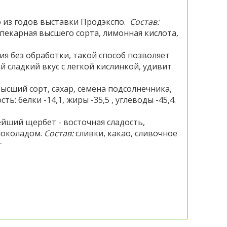
о из годов выставки Продэкспо.
Состав:
опекарная высшего сорта, лимонная кислота,
я без обработки, такой способ позволяет
сладкий вкус с легкой кислинкой, удивит
высший сорт, сахар, семена подсолнечника,
ь: белки -14,1, жиры -35,5 , углеводы -45,4.
ейший щербет - восточная сладость,
шоколадом.
Состав:
сливки, какао, сливочное
г