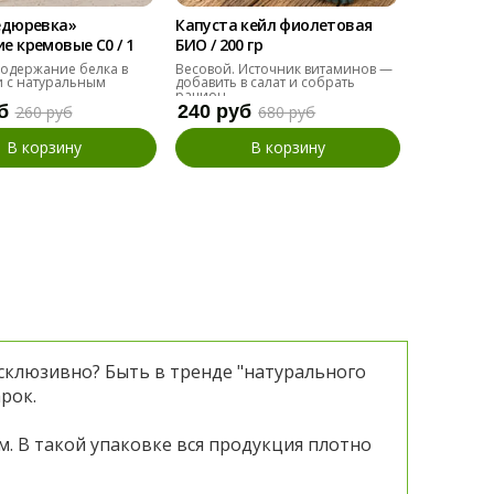
едюревка»
Капуста кейл фиолетовая
Мангольд
 кремовые С0 / 1
БИО / 200 гр
БИО / 200 
одержание белка в
Весовой. Источник витаминов —
Альтернат
 с натуральным
добавить в салат и собрать
добавить в
рацион.
б
240 руб
110 руб
260 руб
680 руб
В корзину
В корзину
эксклюзивно? Быть в тренде "натурального
рок.
. В такой упаковке вся продукция плотно