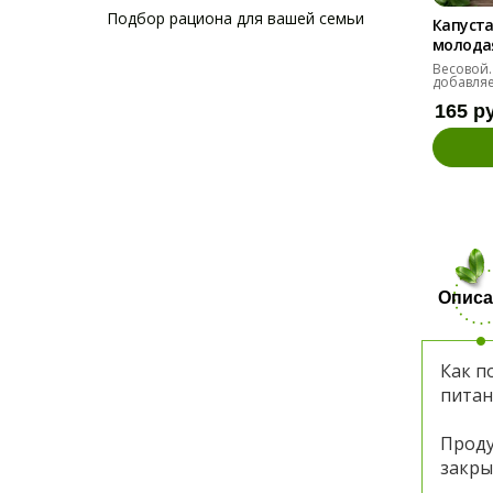
Подбор рациона для вашей семьи
Капуста
молодая 
Весовой.
добавляе
165 р
Описа
Как п
питан
Проду
закры