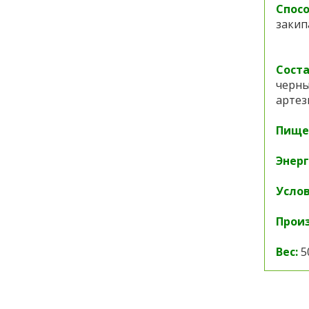
Спосо
закип
Соста
черны
артез
Пищев
Энерг
Услов
Прои
Вес:
5