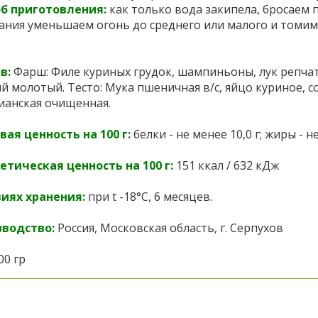
б приготовления:
к
ак только вода закипела, бросаем
ания уменьшаем огонь до среднего или малого и томим 
в:
Фарш: Филе куриных грудок, шампиньоны, лук репча
й молотый. Тесто: Мука пшеничная в/с, яйцо куриное, 
ианская очищенная.
ая ценность на 100 г:
белки - не менее 10,0 г; жиры - не
етическая ценность на 100 г:
151 ккал / 632 кДж
иях хранения:
при t -18°C, 6 месяцев.
зводство:
Россия, Московская область, г. Серпухов
00 гр