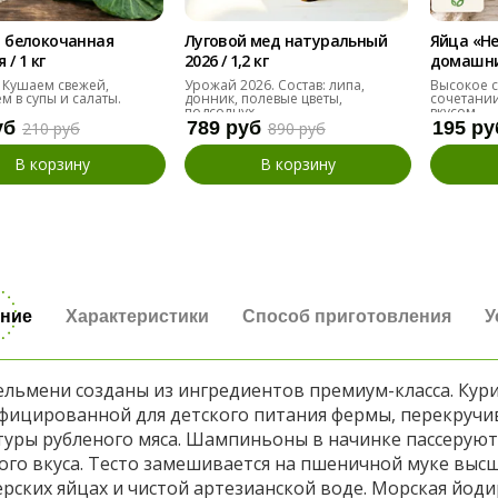
 белокочанная
Луговой мед натуральный
Яйца «Н
/ 1 кг
2026 / 1,2 кг
домашние
десяток
 Кушаем свежей,
Урожай 2026. Состав: липа,
Высокое с
м в супы и салаты.
донник, полевые цветы,
сочетании
подсолнух
вкусом.
уб
789 руб
195 ру
210 руб
890 руб
В корзину
В корзину
ние
Характеристики
Способ приготовления
У
ельмени созданы из ингредиентов премиум-класса. Кури
фицированной для детского питания фермы, перекручи
туры рубленого мяса. Шампиньоны в начинке пассеруютс
ого вкуса. Тесто замешивается на пшеничной муке высш
рских яйцах и чистой артезианской воде. Морская йод