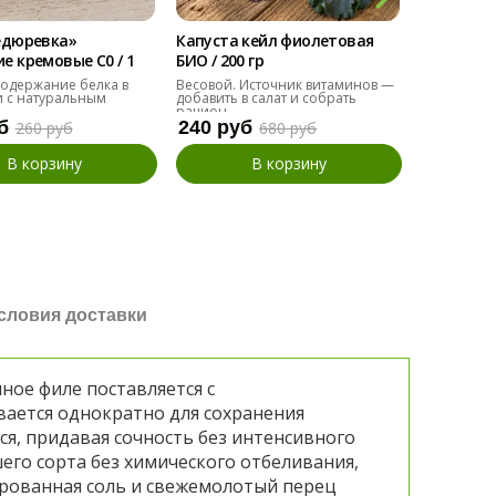
едюревка»
Капуста кейл фиолетовая
Мангольд
 кремовые С0 / 1
БИО / 200 гр
БИО / 200 
одержание белка в
Весовой. Источник витаминов —
Альтернат
 с натуральным
добавить в салат и собрать
добавить в
рацион.
б
240 руб
110 руб
260 руб
680 руб
В корзину
В корзину
словия доставки
ное филе поставляется с
вается однократно для сохранения
я, придавая сочность без интенсивного
его сорта без химического отбеливания,
ированная соль и свежемолотый перец