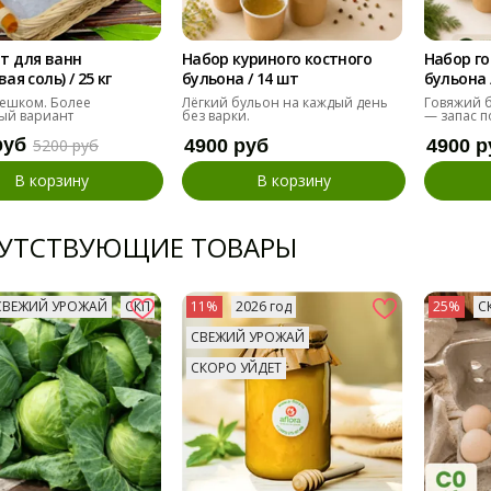
т для ванн
Набор куриного костного
Набор го
ая соль) / 25 кг
бульона / 14 шт
бульона 
ешком. Более
Лёгкий бульон на каждый день
Говяжий б
ый вариант
без варки.
— запас п
руб
5200 руб
4900 руб
4900 р
В корзину
В корзину
УТСТВУЮЩИЕ ТОВАРЫ
СВЕЖИЙ УРОЖАЙ
СКП
11%
2026 год
25%
С
СВЕЖИЙ УРОЖАЙ
СКОРО УЙДЕТ