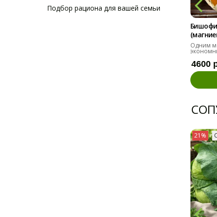
Подбор рациона для вашей семьи
Бишофи
(магниев
Одним м
экономн
4600 
СОП
21%