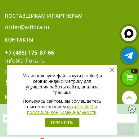
ПОСТАВЩИКАМ И ПАРТНЁРАМ
order@a-flora.ru
КОНТАКТЫ
+7 (495) 175-87-66
info@a-flora.ru
Написать нам:
0
Мы используем файлы куки (cookie) и
сервис Яндекс-Метрику для
улучшения работы сайта, анализа
трафика.
МЫ В СОЦ. СЕТЯХ:
Пользуясь сайтом, вы соглашаетесь
c использованием
куки (cookie) и
Скидка 300 рублей на первый заказ
политикой конфиденциальности
.
ПРИНЯТЬ
Я даю
согласие
на обработку своих
персональных данных.