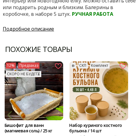
интерьер или новогоднюю елку. Можно оставить себе
или подарить родным и близким. Балерины в
коробочке, в наборе 5 штук.
РУЧНАЯ РАБОТА
Подробное описание
ПОХОЖИЕ ТОВАРЫ
12%
Предзаказ
❄️
СКП
Комплект
СКОРО НЕ БУДЕТ⏳
Бишофит для ванн
Набор куриного костного
(магниевая соль) / 25 кг
бульона / 14 шт