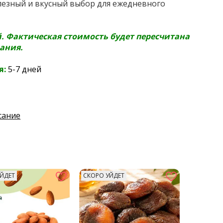
олезный и вкусный выбор для ежедневного
й. Фактическая стоимость будет пересчитана
ания.
я:
5-7 дней
сание
ЙДЕТ
СКОРО УЙДЕТ
СКОРО У
Снижает 