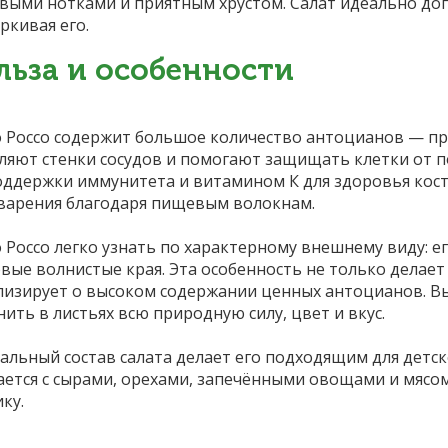
выми нотками и приятным хрустом. Салат идеально допо
ркивая его.
льза и особенности
 Россо содержит большое количество антоцианов — п
ляют стенки сосудов и помогают защищать клетки от 
оддержки иммунитета и витамином К для здоровья кост
арения благодаря пищевым волокнам.
 Россо легко узнать по характерному внешнему виду: е
вые волнистые края. Эта особенность не только делает 
лизирует о высоком содержании ценных антоцианов. В
нить в листьях всю природную силу, цвет и вкус.
альный состав салата делает его подходящим для детск
ается с сырами, орехами, запечёнными овощами и мясом
ку.