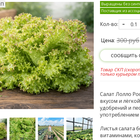
КП
Выращены без синте
Поставщик из ассоц
Кол-во:
300 руб
Цена:
СООБЩИТЬ 
Товар СКП (скороп
только курьером 
Салат Лолло Ро
вкусом и лёгко
удобрений и пе
употреблением 
Листья салата 
витаминами, к