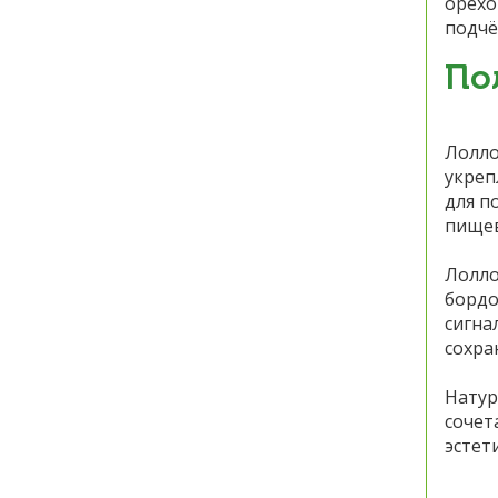
орехо
подчё
По
Лолло
укреп
для п
пищев
Лолло
бордо
сигна
сохра
Натур
сочет
эстети