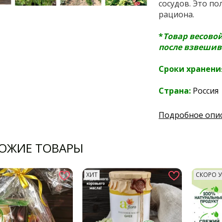
сосудов. Это п
рациона.
*
Товар весово
после взвешив
Сроки хранени
Страна:
Россия
Подробное опи
ОЖИЕ ТОВАРЫ
ХИТ
СКОРО У