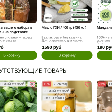
а вашего набора в
Масло ГХИ / 400 гр (450 мл)
Миндаль 
ан на подставке
 но стильная упаковка
Без лактозы и без казеина.
100% нату
или заказа
Долго хранится, для жарки.
укрепляет
белка.
уб
1590 руб
190 ру
В корзину
В корзину
УТСТВУЮЩИЕ ТОВАРЫ
СВЕЖИЙ УРОЖАЙ
СКП
11%
2026 год
25%
С
СВЕЖИЙ УРОЖАЙ
СКОРО УЙДЕТ