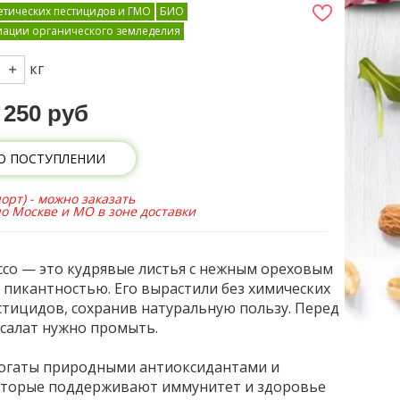
тических пестицидов и ГМО
БИО
иации органического земледелия
кг
250 руб
О ПОСТУПЛЕНИИ
орт) - можно заказать
по Москве и МО в зоне доставки
ссо — это кудрявые листья с нежным ореховым
й пикантностью. Его вырастили без химических
стицидов, сохранив натуральную пользу. Перед
салат нужно промыть.
богаты природными антиоксидантами и
оторые поддерживают иммунитет и здоровье