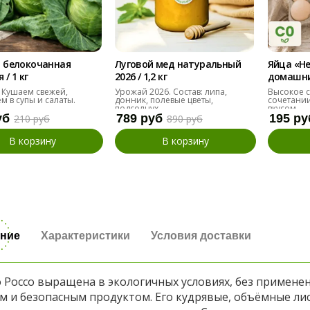
 белокочанная
Луговой мед натуральный
Яйца «Н
/ 1 кг
2026 / 1,2 кг
домашние
десяток
 Кушаем свежей,
Урожай 2026. Состав: липа,
Высокое с
м в супы и салаты.
донник, полевые цветы,
сочетании
подсолнух
вкусом.
уб
789 руб
195 ру
210 руб
890 руб
В корзину
В корзину
ние
Характеристики
Условия доставки
 Россо выращена в экологичных условиях, без применени
м и безопасным продуктом. Его кудрявые, объёмные лис