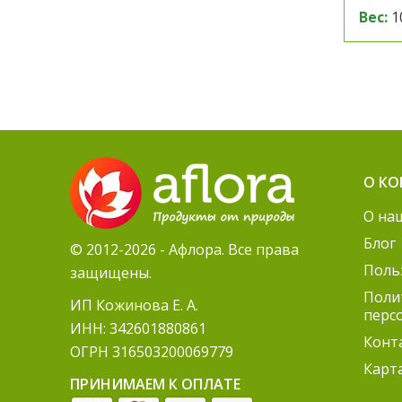
Вес:
1
О К
О на
Блог
© 2012-2026 - Афлора. Все права
Поль
защищены.
Поли
ИП Кожинова Е. А.
перс
ИНН: 342601880861
Конт
ОГРН 316503200069779
Карт
ПРИНИМАЕМ К ОПЛАТЕ