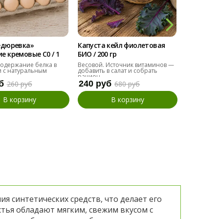
едюревка»
Капуста кейл фиолетовая
Мангольд
 кремовые С0 / 1
БИО / 200 гр
БИО / 200 
одержание белка в
Весовой. Источник витаминов —
Альтернат
 с натуральным
добавить в салат и собрать
добавить в
рацион.
б
240 руб
110 руб
260 руб
680 руб
В корзину
В корзину
я синтетических средств, что делает его
тья обладают мягким, свежим вкусом с