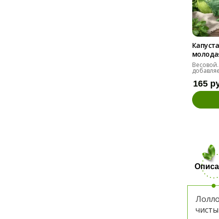
Капуста
молодая 
Весовой.
добавляе
165 р
Описа
Лолло
чисты