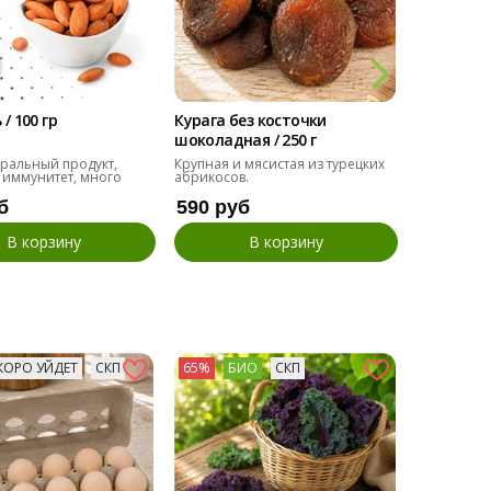
/ 100 гр
Курага без косточки
Тыквенна
шоколадная / 250 г
семечка / 
ральный продукт,
Крупная и мясистая из турецких
Крупные, о
 иммунитет, много
абрикосов.
для переку
б
590 руб
275 ру
В корзину
В корзину
КОРО УЙДЕТ
СКП
65%
БИО
СКП
73%
БИ