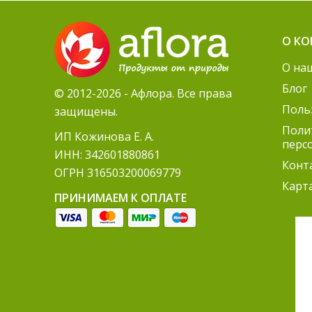
О К
О на
Блог
© 2012-2026 - Афлора. Все права
Поль
защищены.
Поли
ИП Кожинова Е. А.
перс
ИНН: 342601880861
Конт
ОГРН 316503200069779
Карт
ПРИНИМАЕМ К ОПЛАТЕ