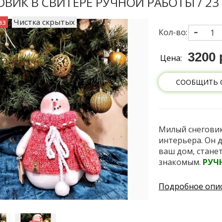
ОВИК В СВИТЕРЕ РУЧНОЙ РАБОТЫ / 23
аз
Чистка скрытых
Кол-во:
3200 
Цена:
СООБЩИТЬ 
Милый снеговик
интерьера. Он 
ваш дом, стане
знакомым.
РУЧ
Подробное опи