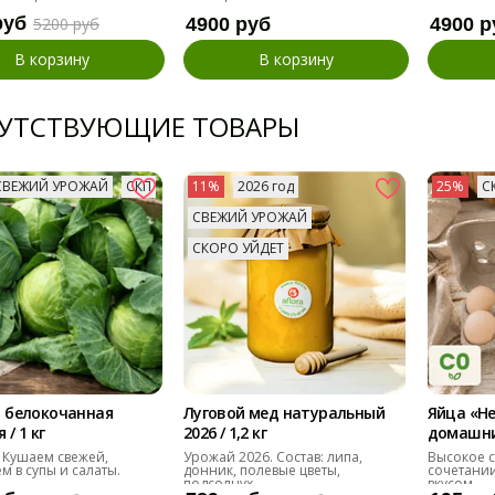
руб
5200 руб
4900 руб
4900 р
В корзину
В корзину
УТСТВУЮЩИЕ ТОВАРЫ
СВЕЖИЙ УРОЖАЙ
СКП
11%
2026 год
25%
С
СВЕЖИЙ УРОЖАЙ
СКОРО УЙДЕТ
 белокочанная
Луговой мед натуральный
Яйца «Н
/ 1 кг
2026 / 1,2 кг
домашние
десяток
 Кушаем свежей,
Урожай 2026. Состав: липа,
Высокое с
м в супы и салаты.
донник, полевые цветы,
сочетании
подсолнух
вкусом.