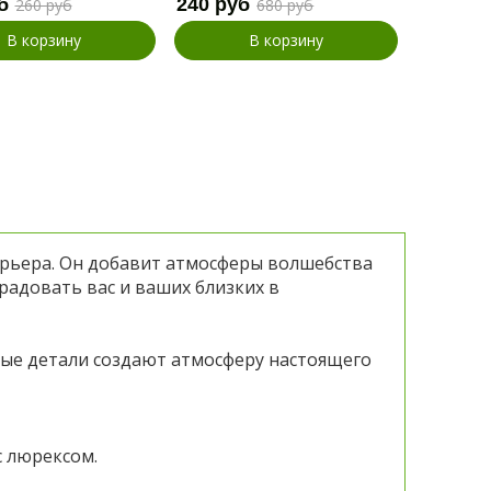
б
240 руб
110 руб
260 руб
680 руб
В корзину
В корзину
рьера. Он добавит атмосферы волшебства
радовать вас и ваших близких в
ные детали создают атмосферу настоящего
с люрексом.