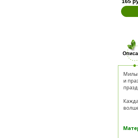
165 р
Описа
Милый
и пра
празд
Кажда
волше
Мате