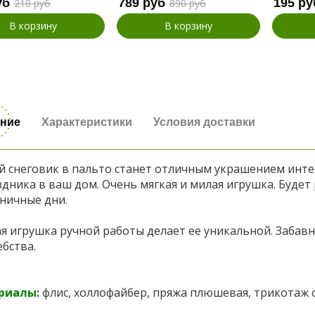
уб
789 руб
195 ру
210 руб
890 руб
В корзину
В корзину
ние
Характеристики
Условия доставки
 снеговик в пальто станет отличным украшением инте
здника в ваш дом. Очень мягкая и милая игрушка.
Будет 
ничные дни.
я игрушка ручной работы делает ее уникальной. Забав
бства.
риалы:
флис, холлофайбер, пряжа плюшевая, трикотаж 