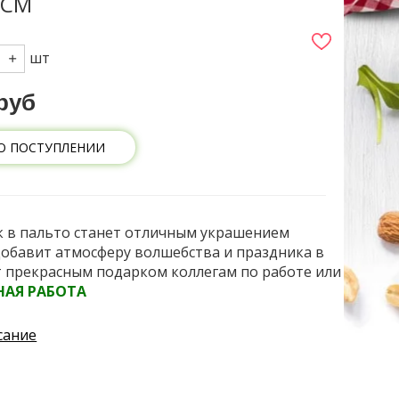
 СМ
шт
руб
О ПОСТУПЛЕНИИ
 в пальто станет отличным украшением
добавит атмосферу волшебства и праздника в
т
прекрасным подарком коллегам по работе или
НАЯ РАБОТА
сание