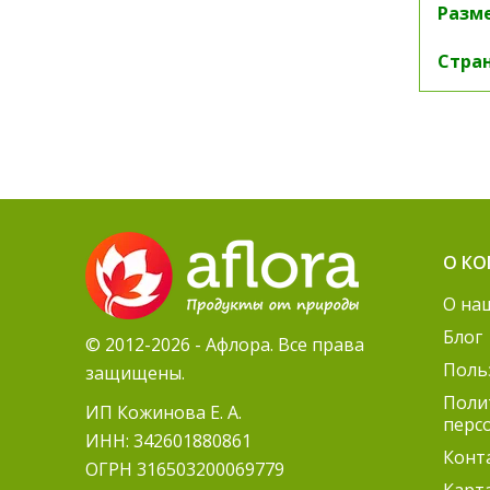
Разм
Стран
О К
О на
Блог
© 2012-2026 - Афлора. Все права
Поль
защищены.
Поли
ИП Кожинова Е. А.
перс
ИНН: 342601880861
Конт
ОГРН 316503200069779