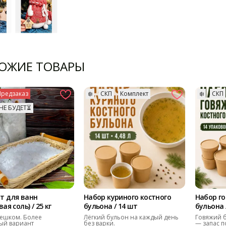
ОЖИЕ ТОВАРЫ
Предзаказ
❄️
СКП
Комплект
❄️
СКП
НЕ БУДЕТ⏳
т для ванн
Набор куриного костного
Набор го
ая соль) / 25 кг
бульона / 14 шт
бульона 
ешком. Более
Лёгкий бульон на каждый день
Говяжий б
ый вариант
без варки.
— запас п