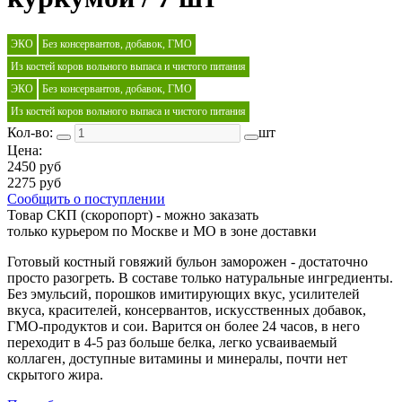
ЭКО
Без консервантов, добавок, ГМО
Из костей коров вольного выпаса и чистого питания
ЭКО
Без консервантов, добавок, ГМО
Из костей коров вольного выпаса и чистого питания
Кол-во:
шт
Цена:
2450 руб
2275 руб
Сообщить о поступлении
Товар СКП (скоропорт) - можно заказать
только курьером по Москве и МО в зоне доставки
Готовый костный говяжий бульон заморожен - достаточно
просто разогреть. В составе только натуральные ингредиенты.
Без эмульсий, порошков имитирующих вкус, усилителей
вкуса, красителей, консервантов, искусственных добавок,
ГМО-продуктов и сои. Варится он более 24 часов, в него
переходит в 4-5 раз больше белка, легко усваиваемый
коллаген, доступные витамины и минералы, почти нет
скрытого жира.