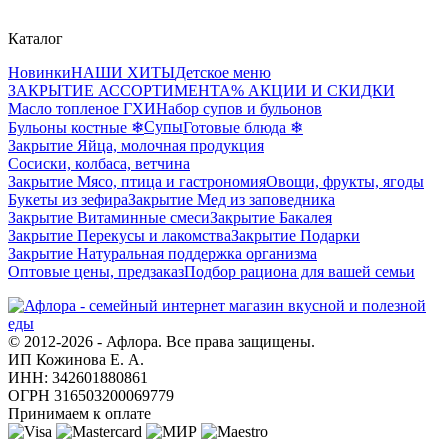
Каталог
Новинки
НАШИ ХИТЫ
Детское меню
ЗАКРЫТИЕ АССОРТИМЕНТА
% АКЦИИ И СКИДКИ
Масло топленое ГХИ
Набор супов и бульонов
Супы
Бульоны костные ❄
Готовые блюда ❄
Закрытие Яйца, молочная продукция
Сосиски, колбаса, ветчина
Закрытие Мясо, птица и гастрономия
Овощи, фрукты, ягоды
Букеты из зефира
Закрытие Мед из заповедника
Закрытие Витаминные смеси
Закрытие Бакалея
Закрытие Перекусы и лакомства
Закрытие Подарки
Закрытие Натуральная поддержка организма
Оптовые цены, предзаказ
Подбор рациона для вашей семьи
© 2012-2026 - Афлора. Все права защищены.
ИП Кожинова Е. А.
ИНН: 342601880861
ОГРН 316503200069779
Принимаем к оплате