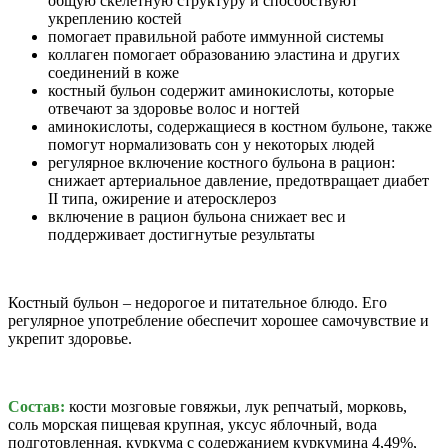
общую скелетную структуру и способствуют
укреплению костей
помогает правильной работе иммунной системы
коллаген помогает образованию эластина и других
соединений в коже
костный бульон содержит аминокислоты, которые
отвечают за здоровье волос и ногтей
аминокислоты, содержащиеся в костном бульоне, также
помогут нормализовать сон у некоторых людей
регулярное включение костного бульона в рацион:
снижает артериальное давление, предотвращает диабет
II типа, ожирение и атеросклероз
включение в рацион бульона снижает вес и
поддерживает достигнутые результаты
Костный бульон – недорогое и питательное блюдо.
Его
регулярное употребление обеспечит хорошее самочувствие и
укрепит здоровье.
Состав:
кости мозговые говяжьи, лук репчатый, морковь,
соль морская пищевая крупная, уксус яблочный, вода
подготовленная, куркума с содержанием куркумина 4,49%,