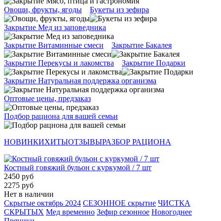
Овощи, фрукты, ягоды
Букеты из зефира
Закрытие Мед из заповедника
Закрытие Витаминные смеси
Закрытие Бакалея
Закрытие Перекусы и лакомства
Закрытие Подарки
Закрытие Натуральная поддержка организма
Оптовые цены, предзаказ
Подбор рациона для вашей семьи
НОВИНКИ
ХИТЫ
ОТЗЫВЫ
РАЗБОР РАЦИОНА
Костный говяжий бульон с куркумой / 7 шт
2450 руб
2275 руб
Нет в наличии
Скрытые октябрь 2024
СЕЗОННОЕ скрытие
ЧИСТКА
СКРЫТЫХ
Мед временно
Зефир сезонное
Новогоднее
Пряники