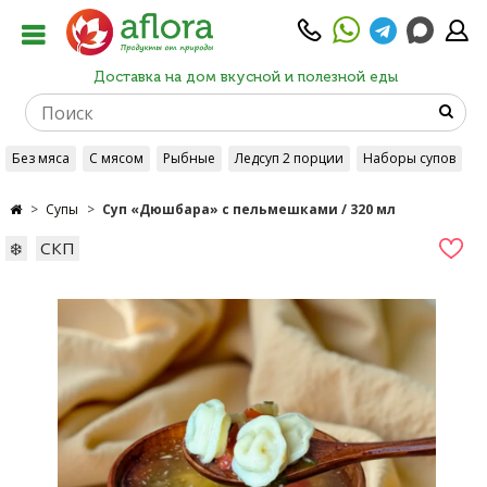
Доставка на дом вкусной и полезной еды
Без мяса
С мясом
Рыбные
Ледсуп 2 порции
Наборы супов
Супы
Суп «Дюшбара» с пельмешками / 320 мл
❄️
СКП