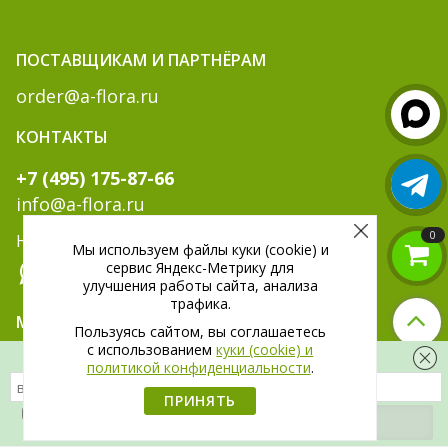
ПОСТАВЩИКАМ И ПАРТНЁРАМ
order@a-flora.ru
КОНТАКТЫ
+7 (495) 175-87-66
info@a-flora.ru
0
Написать нам:
Мы используем файлы куки (cookie) и
сервис Яндекс-Метрику для
улучшения работы сайта, анализа
трафика.
МЫ В СОЦ. СЕТЯХ:
Пользуясь сайтом, вы соглашаетесь
c использованием
куки (cookie) и
Скидка 300 рублей на первый заказ
политикой конфиденциальности
.
ПРИНЯТЬ
Я даю
согласие
на обработку своих
персональных данных.