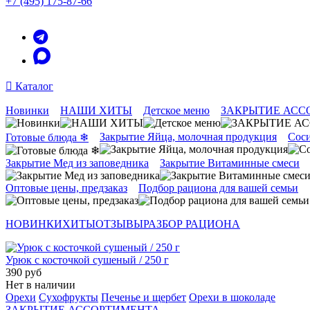
+7 (495) 175-87-66
Каталог
Новинки
НАШИ ХИТЫ
Детское меню
ЗАКРЫТИЕ АСС
Закрытие Яйца, молочная продукция
Соси
Готовые блюда ❄
Закрытие Мед из заповедника
Закрытие Витаминные смеси
Оптовые цены, предзаказ
Подбор рациона для вашей семьи
НОВИНКИ
ХИТЫ
ОТЗЫВЫ
РАЗБОР РАЦИОНА
Урюк с косточкой сушеный / 250 г
390 руб
Нет в наличии
Орехи
Сухофрукты
Печенье и щербет
Орехи в шоколаде
ЗАКРЫТИЕ АССОРТИМЕНТА