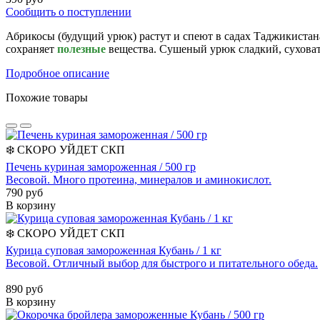
Сообщить о поступлении
Абрикосы (будущий урюк) растут и спеют в садах Таджикистана
сохраняет
полезные
вещества. Сушеный урюк сладкий, суховат
Подробное описание
Похожие товары
❄️
СКОРО УЙДЕТ
СКП
Печень куриная замороженная / 500 гр
Весовой. Много протеина, минералов и аминокислот.
790 руб
В корзину
❄️
СКОРО УЙДЕТ
СКП
Курица суповая замороженная Кубань / 1 кг
Весовой. Отличный выбор для быстрого и питательного обеда.
890 руб
В корзину