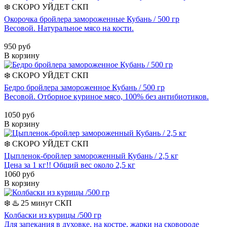
❄️
СКОРО УЙДЕТ
СКП
Окорочка бройлера замороженные Кубань / 500 гр
Весовой. Натуральное мясо на кости.
950 руб
В корзину
❄️
СКОРО УЙДЕТ
СКП
Бедро бройлера замороженное Кубань / 500 гр
Весовой. Отборное куриное мясо, 100% без антибиотиков.
1050 руб
В корзину
❄️
СКОРО УЙДЕТ
СКП
Цыпленок-бройлер замороженный Кубань / 2,5 кг
Цена за 1 кг!! Общий вес около 2,5 кг
1060 руб
В корзину
❄️
♨️ 25 минут
СКП
Колбаски из курицы /500 гр
Для запекания в духовке, на костре, жарки на сковороде