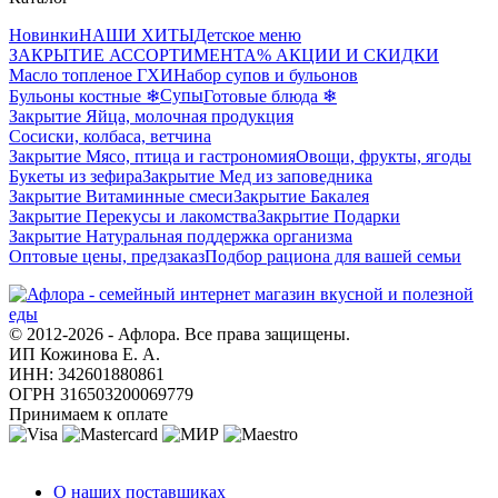
Новинки
НАШИ ХИТЫ
Детское меню
ЗАКРЫТИЕ АССОРТИМЕНТА
% АКЦИИ И СКИДКИ
Масло топленое ГХИ
Набор супов и бульонов
Супы
Бульоны костные ❄
Готовые блюда ❄
Закрытие Яйца, молочная продукция
Сосиски, колбаса, ветчина
Закрытие Мясо, птица и гастрономия
Овощи, фрукты, ягоды
Букеты из зефира
Закрытие Мед из заповедника
Закрытие Витаминные смеси
Закрытие Бакалея
Закрытие Перекусы и лакомства
Закрытие Подарки
Закрытие Натуральная поддержка организма
Оптовые цены, предзаказ
Подбор рациона для вашей семьи
© 2012-2026 - Афлора. Все права защищены.
ИП Кожинова Е. А.
ИНН: 342601880861
ОГРН 316503200069779
Принимаем к оплате
О компании
О наших поставщиках