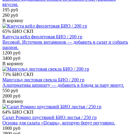
вкусом.
195 руб
260 руб
В корзину
65%
БИО
СКП
Капуста кейл фиолетовая БИО / 200 гр
Весовой. Источник витаминов — добавить в салат и собрать
рацион.
1200 руб
3400 руб
В корзину
73%
БИО
СКП
Мангольд листовая свекла БИО / 200 гр
Альтернатива шпинату — добавить в блюда за пару минут.
550 руб
2000 руб
В корзину
64%
БИО
СКП
Салат Романо хрустящий БИО листья / 250 гр
Основа для салата «Цезарь», которую берут регулярно.
1000 руб
2800 руб