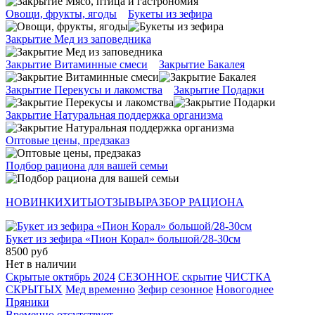
Овощи, фрукты, ягоды
Букеты из зефира
Закрытие Мед из заповедника
Закрытие Витаминные смеси
Закрытие Бакалея
Закрытие Перекусы и лакомства
Закрытие Подарки
Закрытие Натуральная поддержка организма
Оптовые цены, предзаказ
Подбор рациона для вашей семьи
НОВИНКИ
ХИТЫ
ОТЗЫВЫ
РАЗБОР РАЦИОНА
Букет из зефира «Пион Корал» большой/28-30см
8500 руб
Нет в наличии
Скрытые октябрь 2024
СЕЗОННОЕ скрытие
ЧИСТКА
СКРЫТЫХ
Мед временно
Зефир сезонное
Новогоднее
Пряники
Временно отсутствует