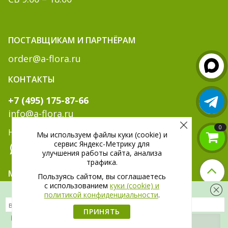
ПОСТАВЩИКАМ И ПАРТНЁРАМ
order@a-flora.ru
КОНТАКТЫ
+7 (495) 175-87-66
info@a-flora.ru
0
Написать нам:
Мы используем файлы куки (cookie) и
сервис Яндекс-Метрику для
улучшения работы сайта, анализа
трафика.
МЫ В СОЦ. СЕТЯХ:
Пользуясь сайтом, вы соглашаетесь
c использованием
куки (cookie) и
Скидка 300 рублей на первый заказ
политикой конфиденциальности
.
ПРИНЯТЬ
Я даю
согласие
на обработку своих
персональных данных.