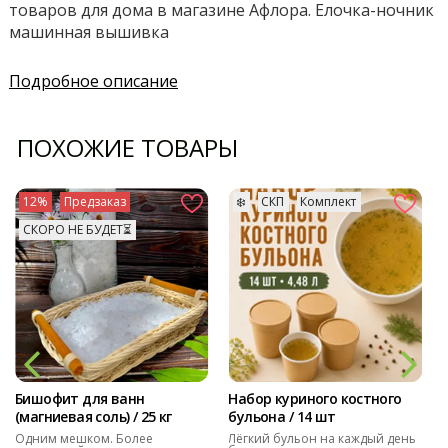
товаров для дома в магазине Афлора. Елочка-ночник
машинная вышивка
Подробное описание
ПОХОЖИЕ ТОВАРЫ
12%
Предзаказ
❄️
СКП
Комплект
СКОРО НЕ БУДЕТ⏳
Бишофит для ванн
Набор куриного костного
(магниевая соль) / 25 кг
бульона / 14 шт
Одним мешком. Более
Лёгкий бульон на каждый день