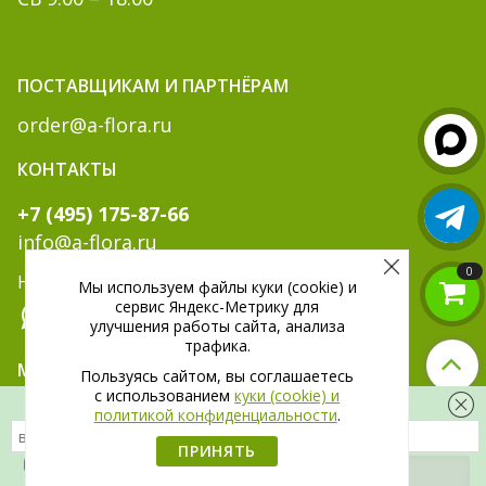
ПОСТАВЩИКАМ И ПАРТНЁРАМ
order@a-flora.ru
КОНТАКТЫ
+7 (495) 175-87-66
info@a-flora.ru
0
Написать нам:
Мы используем файлы куки (cookie) и
сервис Яндекс-Метрику для
улучшения работы сайта, анализа
трафика.
МЫ В СОЦ. СЕТЯХ:
Пользуясь сайтом, вы соглашаетесь
c использованием
куки (cookie) и
Скидка 300 рублей на первый заказ
политикой конфиденциальности
.
ПРИНЯТЬ
Я даю
согласие
на обработку своих
персональных данных.