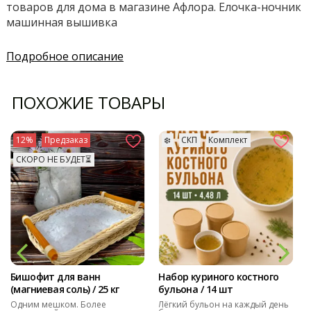
товаров для дома в магазине Афлора. Елочка-ночник
машинная вышивка
Подробное описание
ПОХОЖИЕ ТОВАРЫ
12%
Предзаказ
❄️
СКП
Комплект
СКОРО НЕ БУДЕТ⏳
Бишофит для ванн
Набор куриного костного
(магниевая соль) / 25 кг
бульона / 14 шт
Одним мешком. Более
Лёгкий бульон на каждый день