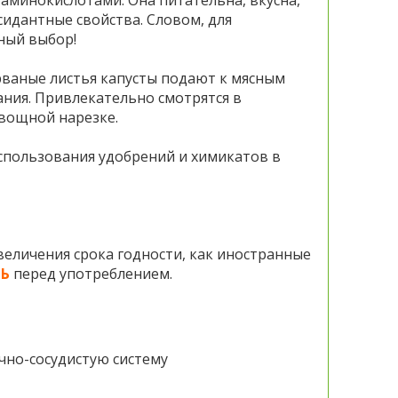
аминокислотами. Она питательна, вкусна,
идантные свойства. Словом, для
ный выбор!
рваные листья капусты подают к мясным
ания. Привлекательно смотрятся в
овощной нарезке.
спользования удобрений и химикатов в
величения срока годности, как иностранные
Ь
перед употреблением.
чно-сосудистую систему