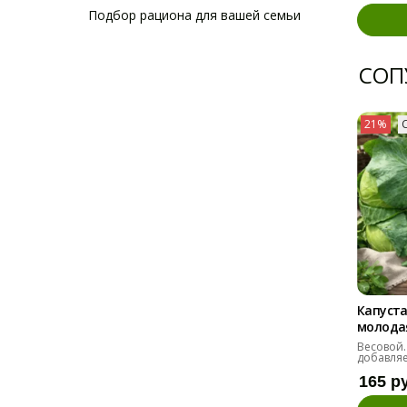
Подбор рациона для вашей семьи
СОП
21%
Капуста
молодая 
Весовой.
добавляе
165 р