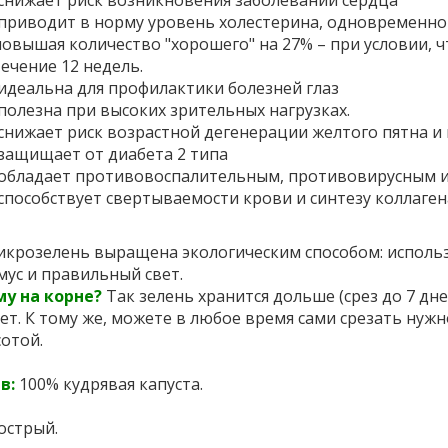
снижает риск возникновения заболеваний сердца
приводит в норму уровень холестерина, одновременно 
повышая количество "хорошего" на 27% – при условии, ч
течение 12 недель.
идеальна для профилактики болезней глаз
полезна при высоких зрительных нагрузках.
снижает риск возрастной дегенерации желтого пятна и
защищает от диабета 2 типа
обладает противовоспалительным, противовирусным 
способствует свертываемости крови и синтезу коллаген
икрозелень выращена экологическим способом: использ
мус и правильный свет.
у на корне?
Так зелень хранится дольше (срез до 7 дне
ет. К тому же, можете в любое время сами срезать нуж
сотой.
в:
100% кудрявая капуста.
острый.