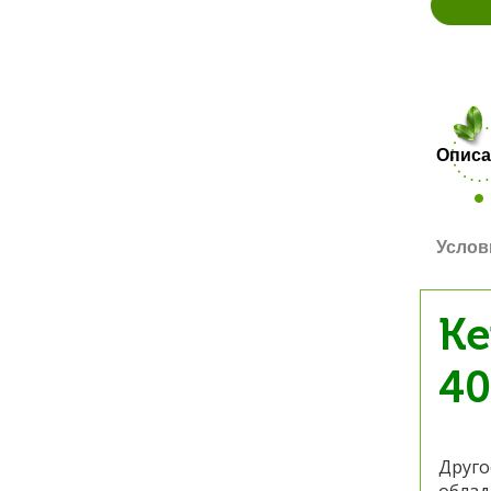
Описа
Услов
Ке
40
Друго