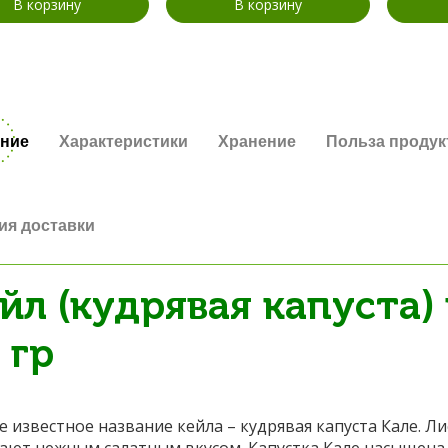
В корзину
В корзину
ние
Характеристики
Хранение
Польза продук
ия доставки
йл (кудрявая капуста) 
 гр
е известное название кейла – кудрявая капуста Кале. Л