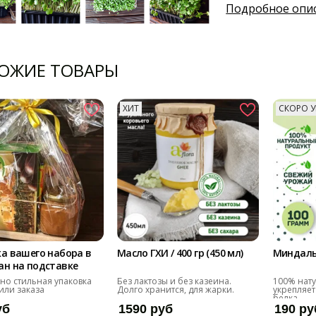
Подробное опи
ОЖИЕ ТОВАРЫ
ХИТ
СКОРО У
а вашего набора в
Масло ГХИ / 400 гр (450 мл)
Миндаль 
ан на подставке
 но стильная упаковка
Без лактозы и без казеина.
100% нату
или заказа
Долго хранится, для жарки.
укрепляет
белка.
уб
1590 руб
190 ру