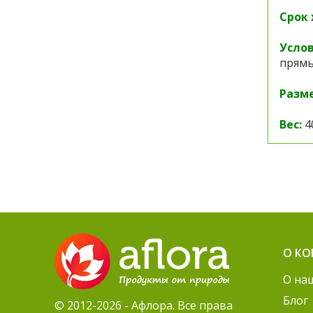
Срок 
Услов
прямы
Разме
Вес:
4
О К
О на
Блог
© 2012-2026 - Афлора. Все права