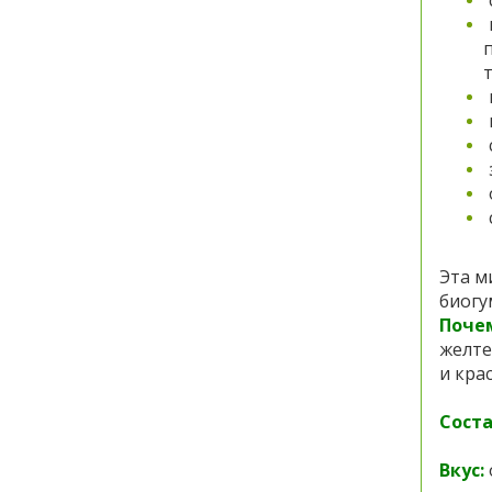
Эта м
биогу
Почем
желте
и кра
Соста
Вкус: