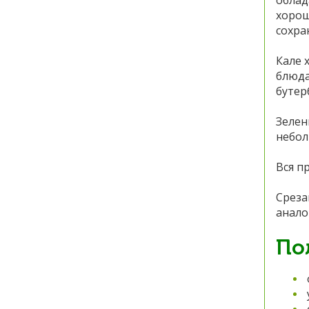
облад
хорош
сохра
Кале 
блюда
бутер
Зелен
небол
Вся п
Среза
анало
По