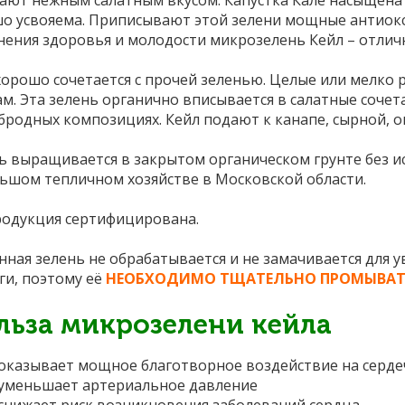
ают нежным салатным вкусом. Капустка Кале насыщена 
о усвояема. Приписывают этой зелени мощные антиокс
нения здоровья и молодости микрозелень Кейл – отлич
хорошо сочетается с прочей зеленью. Целые или мелко 
м. Эта зелень органично вписывается в салатные сочет
бродных композициях. Кейл подают к канапе, сырной, 
ь выращивается в закрытом органическом грунте без и
ьшом тепличном хозяйстве в Московской области.
родукция сертифицирована.
нная зелень не обрабатывается и не замачивается для у
ги, поэтому её
НЕОБХОДИМО ТЩАТЕЛЬНО ПРОМЫВАТ
льза микрозелени кейла
оказывает мощное благотворное воздействие на серде
уменьшает артериальное давление