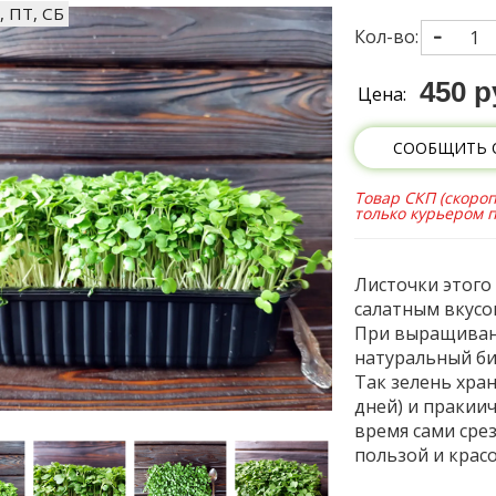
, ПТ, СБ
Кол-во:
450 р
Цена:
СООБЩИТЬ 
Товар СКП (скороп
только курьером 
Листочки этого
салатным вкусо
При выращивани
натуральный би
Так зелень хран
дней) и пракиич
время сами сре
пользой и крас