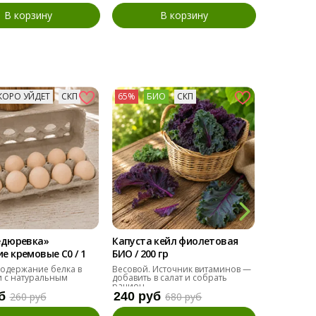
В корзину
В корзину
КОРО УЙДЕТ
СКП
65%
БИО
СКП
73%
БИ
едюревка»
Капуста кейл фиолетовая
Мангольд
 кремовые С0 / 1
БИО / 200 гр
БИО / 200 
одержание белка в
Весовой. Источник витаминов —
Альтернат
 с натуральным
добавить в салат и собрать
добавить в
рацион.
б
240 руб
110 руб
260 руб
680 руб