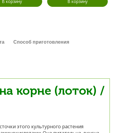
В корзину
В корзину
та
Способ приготовления
на корне (лоток) /
источки этого культурного растения