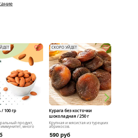
сание
ЙДЕТ
СКОРО УЙДЕТ
СКОРО У
Снижает 
/ 100 гр
Курага без косточки
Тыквенна
шоколадная / 250 г
семечка / 
ральный продукт,
Крупная и мясистая из турецких
Крупные, о
 иммунитет, много
абрикосов.
для переку
б
590 руб
275 ру