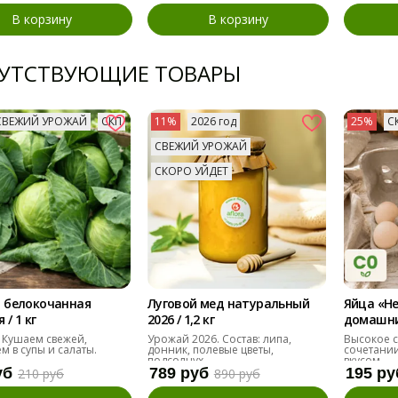
В корзину
В корзину
УТСТВУЮЩИЕ ТОВАРЫ
СВЕЖИЙ УРОЖАЙ
СКП
11%
2026 год
25%
С
СВЕЖИЙ УРОЖАЙ
СКОРО УЙДЕТ
 белокочанная
Луговой мед натуральный
Яйца «Н
/ 1 кг
2026 / 1,2 кг
домашние
десяток
 Кушаем свежей,
Урожай 2026. Состав: липа,
Высокое с
м в супы и салаты.
донник, полевые цветы,
сочетании
подсолнух
вкусом.
уб
789 руб
195 ру
210 руб
890 руб