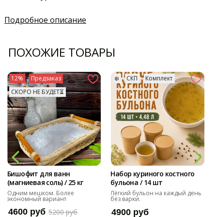
Подробное описание
ПОХОЖИЕ ТОВАРЫ
12%
Предзаказ
❄️
СКП
Комплект
СКОРО НЕ БУДЕТ⏳
Бишофит для ванн
Набор куриного костного
(магниевая соль) / 25 кг
бульона / 14 шт
Одним мешком. Более
Лёгкий бульон на каждый день
экономный вариант
без варки.
4600 руб
5200 руб
4900 руб