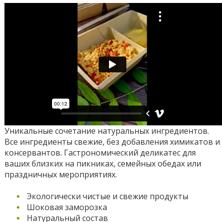
Уникальные сочетание натуральных ингредиентов.
Все ингредиенты свежие, без добавления химикатов и
консервантов. Гастрономический деликатес для
ваших близких на пикниках, семейных обедах или
праздничных мероприятиях.
Экологически чистые и свежие продукты
Шоковая заморозка
Натуральный состав