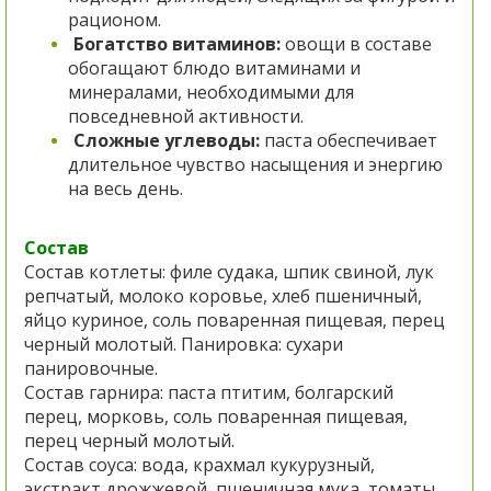
рационом.
Богатство витаминов:
о
вощи в составе
обогащают блюдо витаминами и
минералами, необходимыми для
повседневной активности.
Сложные углеводы:
п
аста обеспечивает
длительное чувство насыщения и энергию
на весь день.
Состав
Состав котлеты: филе судака, шпик свиной, лук
репчатый, молоко коровье, хлеб пшеничный,
яйцо куриное, соль поваренная пищевая, перец
черный молотый. Панировка: сухари
панировочные.
Состав гарнира: паста птитим, болгарский
перец, морковь, соль поваренная пищевая,
перец черный молотый.
Состав соуса: вода, крахмал кукурузный,
экстракт дрожжевой, пшеничная мука, томаты,