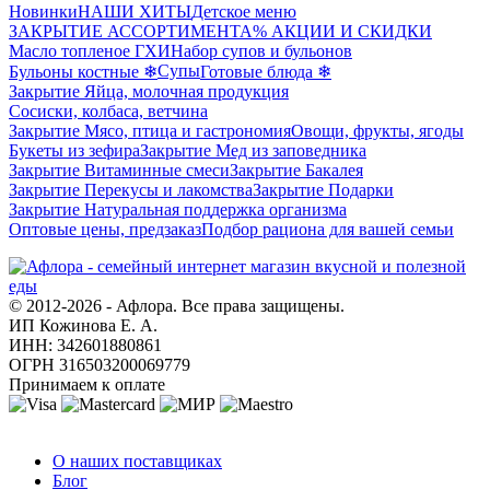
Новинки
НАШИ ХИТЫ
Детское меню
ЗАКРЫТИЕ АССОРТИМЕНТА
% АКЦИИ И СКИДКИ
Масло топленое ГХИ
Набор супов и бульонов
Супы
Бульоны костные ❄
Готовые блюда ❄
Закрытие Яйца, молочная продукция
Сосиски, колбаса, ветчина
Закрытие Мясо, птица и гастрономия
Овощи, фрукты, ягоды
Букеты из зефира
Закрытие Мед из заповедника
Закрытие Витаминные смеси
Закрытие Бакалея
Закрытие Перекусы и лакомства
Закрытие Подарки
Закрытие Натуральная поддержка организма
Оптовые цены, предзаказ
Подбор рациона для вашей семьи
© 2012-2026 - Афлора. Все права защищены.
ИП Кожинова Е. А.
ИНН: 342601880861
ОГРН 316503200069779
Принимаем к оплате
О компании
О наших поставщиках
Блог