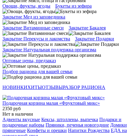
Овощи, фрукты, ягоды
Букеты из зефира
Закрытие Мед из заповедника
Закрытие Витаминные смеси
Закрытие Бакалея
Закрытие Перекусы и лакомства
Закрытие Подарки
Закрытие Натуральная поддержка организма
Оптовые цены, предзаказ
Подбор рациона для вашей семьи
НОВИНКИ
ХИТЫ
ОТЗЫВЫ
РАЗБОР РАЦИОНА
Подарочная корзина малая «Фруктовый микс»
2350 руб
Нет в наличии
Адвенты вкусные
Кексы, штоллены, выпечка
Подарки и
подарочные наборы
Пряники, печенья новогодние
Домики
пряничные
Конфеты и орешки
Напитки Рождества
ЕДА на
новогодний стол