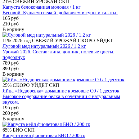
21%
СВЕЖИЙ УРОЖАЙ
СКП
Капуста белокочанная молодая / 1 кг
Весовой. Кушаем свежей, добавляем в супы и салаты.
165 руб
210 руб
В корзину
11%
2026 год
СВЕЖИЙ УРОЖАЙ
СКОРО УЙДЕТ
Луговой мед натуральный 2026 / 1,2 кг
Урожай 2026. Состав: липа, донник, полевые цветы,
подсолнух
789 руб
890 руб
В корзину
25%
СКОРО УЙДЕТ
СКП
Яйца «Недюревка» домашние кремовые С0 / 1 десяток
Высокое содержание белка в сочетании с натуральным
вкусом.
195 руб
260 руб
В корзину
65%
БИО
СКП
Капуста кейл фиолетовая БИО / 200 гр