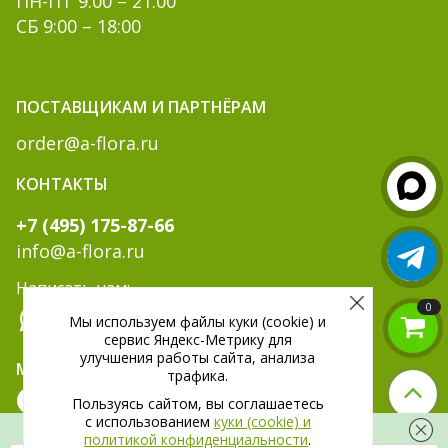
ПН-ПТ 9:00 – 21:00
СБ 9:00 – 18:00
ПОСТАВЩИКАМ И ПАРТНЁРАМ
order@a-flora.ru
КОНТАКТЫ
+7 (495) 175-87-66
info@a-flora.ru
Написать нам:
0
Мы используем файлы куки (cookie) и
сервис Яндекс-Метрику для
улучшения работы сайта, анализа
МЫ В СОЦ. СЕТЯХ:
трафика.
Пользуясь сайтом, вы соглашаетесь
c использованием
куки (cookie) и
Скидка 300 рублей на первый заказ
политикой конфиденциальности
.