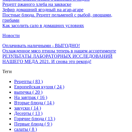
Рецепт ржаного хлеба на закваске
Зефир домашний ягодный на агар-агаре
Постные блюда. Рецепт пельменей с рыбой, овощами,
грибами
Как засолить сало в домашних условиях
Новости
Оплачивать наличными - ВЫГОДНО!
Охлажденное мясо птицы теперь в нашем ассортименте
РЕЗУЛЬТАТЫ ЛАБОРАТОРНЫХ ИССЛЕДОВАНИЙ
НАШЕГО МЕДА 2021. И снова это рекорд!
Теги
Рецепты
( 83 )
Европейская кухня
( 24 )
выпечка
( 20 )
На завтрак
( 16 )
Вторые блюда
( 14 )
закуски
( 14 )
Десерты
( 13 )
Горячие блюда
( 13 )
Первые блюда
( 9 )
салаты
( 8 )