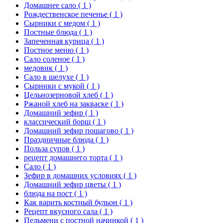
Домашнее сало
( 1 )
Рождественское печенье
( 1 )
Сырники с медом
( 1 )
Постные блюда
( 1 )
Запеченная курица
( 1 )
Постное меню
( 1 )
Сало соленое
( 1 )
медовик
( 1 )
Сало в шелухе
( 1 )
Сырники с мукой
( 1 )
Цельнозерновой хлеб
( 1 )
Ржаной хлеб на закваске
( 1 )
Домашний зефир
( 1 )
классический борщ
( 1 )
Домашний зефир пошагово
( 1 )
Праздничные блюда
( 1 )
Польза супов
( 1 )
рецепт домашнего торта
( 1 )
Сало
( 1 )
Зефир в домашних условиях
( 1 )
Домашний зефир цветы
( 1 )
блюда на пост
( 1 )
Как варить костный бульон
( 1 )
Рецепт вкусного сала
( 1 )
Пельмени с постной начинкой
( 1 )