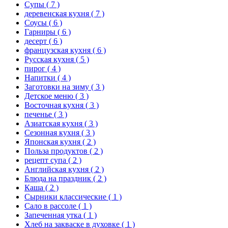
Супы
( 7 )
деревенская кухня
( 7 )
Соусы
( 6 )
Гарниры
( 6 )
десерт
( 6 )
французская кухня
( 6 )
Русская кухня
( 5 )
пирог
( 4 )
Напитки
( 4 )
Заготовки на зиму
( 3 )
Детское меню
( 3 )
Восточная кухня
( 3 )
печенье
( 3 )
Азиатская кухня
( 3 )
Сезонная кухня
( 3 )
Японская кухня
( 2 )
Польза продуктов
( 2 )
рецепт супа
( 2 )
Английская кухня
( 2 )
Блюда на праздник
( 2 )
Каша
( 2 )
Сырники классические
( 1 )
Сало в рассоле
( 1 )
Запеченная утка
( 1 )
Хлеб на закваске в духовке
( 1 )