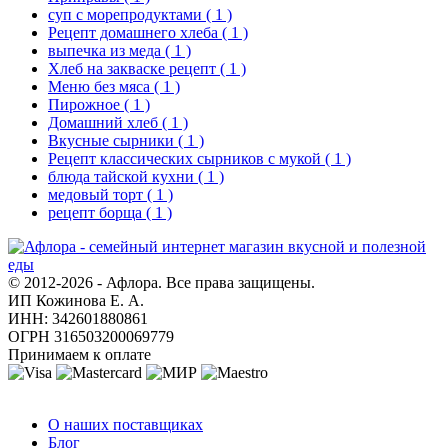
суп с морепродуктами
( 1 )
Рецепт домашнего хлеба
( 1 )
выпечка из меда
( 1 )
Хлеб на закваске рецепт
( 1 )
Меню без мяса
( 1 )
Пирожное
( 1 )
Домашний хлеб
( 1 )
Вкусные сырники
( 1 )
Рецепт классических сырников с мукой
( 1 )
блюда тайской кухни
( 1 )
медовый торт
( 1 )
рецепт борща
( 1 )
© 2012-2026 - Афлора. Все права защищены.
ИП Кожинова Е. А.
ИНН: 342601880861
ОГРН 316503200069779
Принимаем к оплате
О компании
О наших поставщиках
Блог