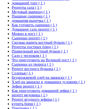
домашний торт
( 1 )
Рецепты сала
( 1 )
Медовый маринад
( 1 )
Пышные сырники
( 1 )
домашняя выпечка
( 1 )
Как готовить сырники
( 1 )
Домашнее сало рецепт
( 1 )
Можно в пост
( 1 )
Сырники рецепт
( 1 )
Сколько варить костный бульон
( 1 )
Рецепты постных блюд
( 1 )
Правильный костный бульон
( 1 )
Сало с чесноком
( 1 )
Что приготовить на Великий пост
( 1 )
Сырники из творога
( 1 )
Рецепт костного бульона
( 1 )
Соленья
( 1 )
Бездрожжевой хлеб на закваске
( 1 )
Хлеб на закваске в домашних условиях
( 1 )
Зефир рецепт
( 1 )
Как приготовить домашний зефир
( 1 )
рецепт медовика
( 1 )
Рецепт ягодного зефира
( 1 )
купить борщ
( 1 )
Приправы
( 1 )