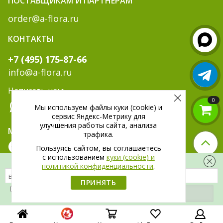
ПОСТАВЩИКАМ И ПАРТНЁРАМ
order@a-flora.ru
КОНТАКТЫ
+7 (495) 175-87-66
info@a-flora.ru
Написать нам:
0
Мы используем файлы куки (cookie) и
сервис Яндекс-Метрику для
улучшения работы сайта, анализа
МЫ В СОЦ. СЕТЯХ:
трафика.
Пользуясь сайтом, вы соглашаетесь
c использованием
куки (cookie) и
Скидка 300 рублей на первый заказ
политикой конфиденциальности
.
ПРИНЯТЬ
Я даю
согласие
на обработку своих
персональных данных.