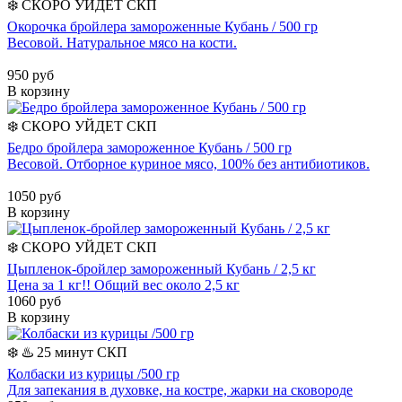
❄️
СКОРО УЙДЕТ
СКП
Окорочка бройлера замороженные Кубань / 500 гр
Весовой. Натуральное мясо на кости.
950 руб
В корзину
❄️
СКОРО УЙДЕТ
СКП
Бедро бройлера замороженное Кубань / 500 гр
Весовой. Отборное куриное мясо, 100% без антибиотиков.
1050 руб
В корзину
❄️
СКОРО УЙДЕТ
СКП
Цыпленок-бройлер замороженный Кубань / 2,5 кг
Цена за 1 кг!! Общий вес около 2,5 кг
1060 руб
В корзину
❄️
♨️ 25 минут
СКП
Колбаски из курицы /500 гр
Для запекания в духовке, на костре, жарки на сковороде