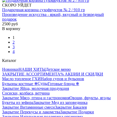
СКОРО УЙДЕТ
Подарочная корзина сухофруктов № 2 / 910 гр
Произведение искусства - яркий, вкусный и безвредный
подарок
2500 руб
В корзину
1
2
3
4
Каталог
Новинки
НАШИ ХИТЫ
Детское меню
ЗАКРЫТИЕ АССОРТИМЕНТА
% АКЦИИ И СКИДКИ
Масло топленое ГХИ
Набор супов и бульонов
Супы
Бульоны костные ❄
Готовые блюда ❄
Закрытие Яйца, молочная продукция
Сосиски, колбаса, ветчина
Закрытие Мясо, птица и гастрономия
Овощи, фрукты, ягоды
Букеты из зефира
Закрытие Мед из заповедника
Закрытие Витаминные смеси
Закрытие Бакалея
Закрытие Перекусы и лакомства
Закрытие Подарки
Закрытие Натуральная поддержка организма