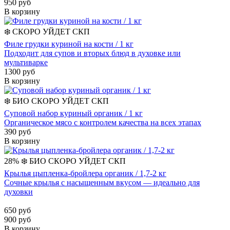
950 руб
В корзину
❄️
СКОРО УЙДЕТ
СКП
Филе грудки куриной на кости / 1 кг
Подходит для супов и вторых блюд в духовке или
мультиварке
1300 руб
В корзину
❄️
БИО
СКОРО УЙДЕТ
СКП
Суповой набор куриный органик / 1 кг
Органическое мясо с контролем качества на всех этапах
390 руб
В корзину
28%
❄️
БИО
СКОРО УЙДЕТ
СКП
Крылья цыпленка-бройлера органик / 1,7-2 кг
Сочные крылья с насыщенным вкусом — идеально для
духовки
650 руб
900 руб
В корзину