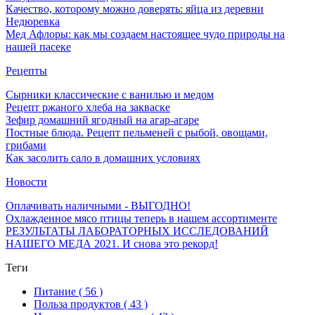
Качество, которому можно доверять: яйца из деревни
Недюревка
Мед Афлоры: как мы создаем настоящее чудо природы на
нашей пасеке
Рецепты
Сырники классические с ванилью и медом
Рецепт ржаного хлеба на закваске
Зефир домашний ягодный на агар-агаре
Постные блюда. Рецепт пельменей с рыбой, овощами,
грибами
Как засолить сало в домашних условиях
Новости
Оплачивать наличными - ВЫГОДНО!
Охлажденное мясо птицы теперь в нашем ассортименте
РЕЗУЛЬТАТЫ ЛАБОРАТОРНЫХ ИССЛЕДОВАНИЙ
НАШЕГО МЕДА 2021. И снова это рекорд!
Теги
Питание
( 56 )
Польза продуктов
( 43 )