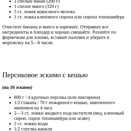
1 спелый банан (200 г)
1 спелое манго (320 г)
5 ст. ложек кокосового молока
1 ст. ложка кленового сиропа или сиропа топинамбура
Очистите бананы и манго и нарежьте. Отправьте все
ингредиенты в блендер и хорошо смешайте. Разлейте по
формочкам для эскимо, вставьте палочки и уберите в
морозилку на 5—6 часов.
Персиковое эскимо с кешью
(на 10 эскимо)
800 г / 4 крупных персика (или нектарина)
1/2 стакана / 70 г нежареного кешью, замоченного
минимум на 4 часа
2—3 ст. ложки жидкого подсластителя (мед, кленовый
сироп, сироп топинамбура или агаве)
2 ст. ложки воды
1/2 стручка ванили