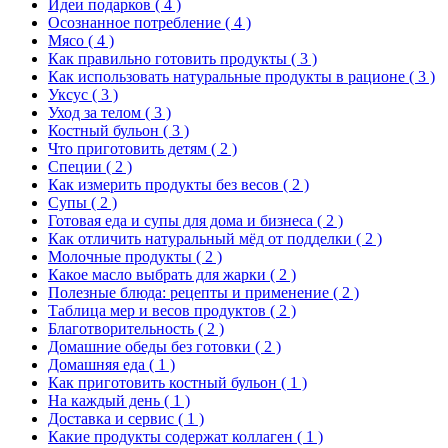
Идеи подарков
( 4 )
Осознанное потребление
( 4 )
Мясо
( 4 )
Как правильно готовить продукты
( 3 )
Как использовать натуральные продукты в рационе
( 3 )
Уксус
( 3 )
Уход за телом
( 3 )
Костный бульон
( 3 )
Что приготовить детям
( 2 )
Специи
( 2 )
Как измерить продукты без весов
( 2 )
Супы
( 2 )
Готовая еда и супы для дома и бизнеса
( 2 )
Как отличить натуральный мёд от подделки
( 2 )
Молочные продукты
( 2 )
Какое масло выбрать для жарки
( 2 )
Полезные блюда: рецепты и применение
( 2 )
Таблица мер и весов продуктов
( 2 )
Благотворительность
( 2 )
Домашние обеды без готовки
( 2 )
Домашняя еда
( 1 )
Как приготовить костный бульон
( 1 )
На каждый день
( 1 )
Доставка и сервис
( 1 )
Какие продукты содержат коллаген
( 1 )